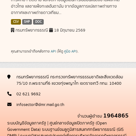
การศึกษา ติดตาม และจัดทำข้อมูลเส้นการเปลี่ยนแปลงชายฝั่งทะเล
อ่าวไทย แลชายฝั่งทะเลอันดามัน จากข้อมูลการแปลภาพถ่ายทาง
อากาศและภาพถ่ายดาวเทียม...
CSV
SHP
DOC
กรมทรัพยากรธรณี
18 มิถุนายน 2569
คุณสามารถเข้าถึงคลังทาง
API
(ให้ดู
คู่มือ API
).
กรมทรัพยากรธรณี กระทรวงทรัพยากรธรรมชาติและสิ่งแวดล้อม
75/10 ถ.พระรามที่6 แขวงทุ่งพญาไท เขตราชเทวี กทม. 10400
02 621 9692
infosector@dmr.mail.go.th
1964865
จำนวนผู้เข้าชม
ระบบบัญชีข้อมูลภาครัฐ
|
ศูนย์กลางข้อมูลเปิดภาครัฐ (Open
Government Data)
ระบบฐานข้อมลูภูมิสารสนเทศทรัพยากรธรณี (GIS