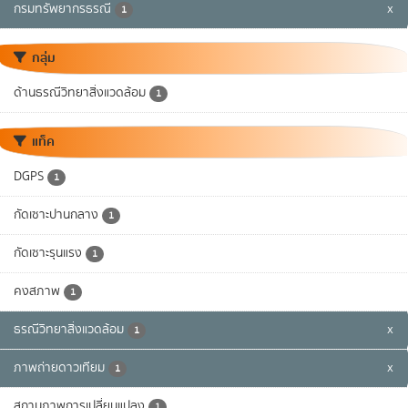
กรมทรัพยากรธรณี
x
1
กลุ่ม
ด้านธรณีวิทยาสิ่งแวดล้อม
1
แท็ค
DGPS
1
กัดเซาะปานกลาง
1
กัดเซาะรุนแรง
1
คงสภาพ
1
ธรณีวิทยาสิ่งแวดล้อม
x
1
ภาพถ่ายดาวเทียม
x
1
สถานภาพการเปลี่ยนแปลง
1