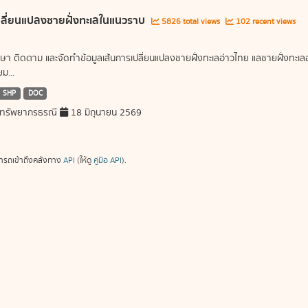
ลี่ยนแปลงชายฝั่งทะเลในแนวราบ
5826 total views
102 recent views
ษา ติดตาม และจัดทำข้อมูลเส้นการเปลี่ยนแปลงชายฝั่งทะเลอ่าวไทย แลชายฝั่งท
ม...
SHP
DOC
ทรัพยากรธรณี
18 มิถุนายน 2569
ารถเข้าถึงคลังทาง
API
(ให้ดู
คู่มือ API
).