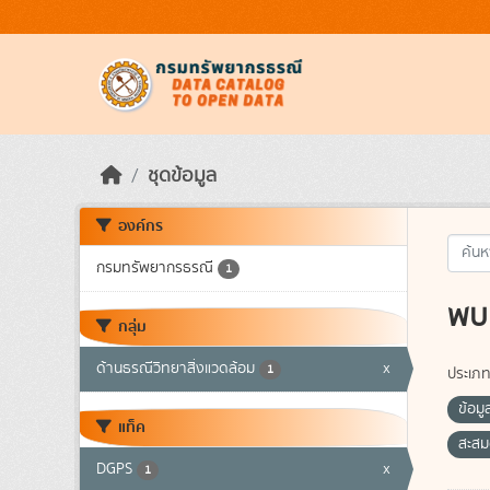
Skip to main content
ชุดข้อมูล
องค์กร
กรมทรัพยากรธรณี
1
พบ 
กลุ่ม
ด้านธรณีวิทยาสิ่งแวดล้อม
x
1
ประเภท
ข้อม
แท็ค
สะสม
DGPS
x
1