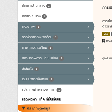
กัดเซาะปานกลาง
1
การเป
กัดเซาะรุนแรง
1
การศึก
ดาวเทีย
คงสภาพ
x
1
CSV
ธรณีวิทยาสิ่งแวดล้อม
x
1
กรม
ภาพถ่ายดาวเทียม
x
1
สถานภาพการเปลี่ยนแปลง
x
คุณสาม
1
สะสมตัว
x
1
เส้นแนวชายฝั่งทะเล
x
1
แปลภาพถ่ายทางอากาศ
1
แสดงเฉพาะ แท็ค ที่เป็นที่นิยม
ประเภทชุดข้อมูล