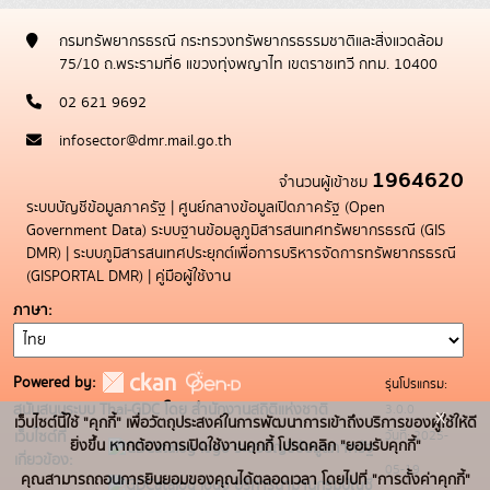
กรมทรัพยากรธรณี กระทรวงทรัพยากรธรรมชาติและสิ่งแวดล้อม
75/10 ถ.พระรามที่6 แขวงทุ่งพญาไท เขตราชเทวี กทม. 10400
02 621 9692
infosector@dmr.mail.go.th
1964620
จำนวนผู้เข้าชม
ระบบบัญชีข้อมูลภาครัฐ
|
ศูนย์กลางข้อมูลเปิดภาครัฐ (Open
Government Data)
ระบบฐานข้อมลูภูมิสารสนเทศทรัพยากรธรณี (GIS
DMR)
|
ระบบภูมิสารสนเทศประยุกต์เพื่อการบริหารจัดการทรัพยากรธรณี
(GISPORTAL DMR)
|
คู่มือผู้ใช้งาน
ภาษา
Powered by:
รุ่นโปรแกรม:
3.0.0
สนับสนุนระบบ Thai-GDC โดย สำนักงานสถิติแห่งชาติ
x
เว็บไซต์นี้ใช้ "คุกกี้" เพื่อวัตถุประสงค์ในการพัฒนาการเข้าถึงบริการของผู้ใช้ให้ดี
วันที่: 2025-
เว็บไซต์ที่
ยิ่งขึ้น หากต้องการเปิดใช้งานคุกกี้ โปรดคลิก "ยอมรับคุกกี้"
ระบบบัญชีข้อมูลภาครัฐ
เกี่ยวข้อง:
05-19
คุณสามารถถอนการยินยอมของคุณได้ตลอดเวลา โดยไปที่ "การตั้งค่าคุกกี้"
บริการนามานุกรมบัญชี