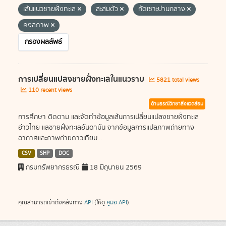
เส้นแนวชายฝั่งทะเล
สะสมตัว
กัดเซาะปานกลาง
คงสภาพ
กรองผลลัพธ์
การเปลี่ยนแปลงชายฝั่งทะเลในแนวราบ
5821 total views
110 recent views
ด้านธรณีวิทยาสิ่งแวดล้อม
การศึกษา ติดตาม และจัดทำข้อมูลเส้นการเปลี่ยนแปลงชายฝั่งทะเล
อ่าวไทย แลชายฝั่งทะเลอันดามัน จากข้อมูลการแปลภาพถ่ายทาง
อากาศและภาพถ่ายดาวเทียม...
CSV
SHP
DOC
กรมทรัพยากรธรณี
18 มิถุนายน 2569
คุณสามารถเข้าถึงคลังทาง
API
(ให้ดู
คู่มือ API
).