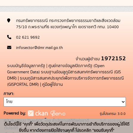
กรมทรัพยากรธรณี กระทรวงทรัพยากรธรรมชาติและสิ่งแวดล้อม
75/10 ถ.พระรามที่6 แขวงทุ่งพญาไท เขตราชเทวี กทม. 10400
02 621 9692
infosector@dmr.mail.go.th
1972152
จำนวนผู้เข้าชม
ระบบบัญชีข้อมูลภาครัฐ
|
ศูนย์กลางข้อมูลเปิดภาครัฐ (Open
Government Data)
ระบบฐานข้อมลูภูมิสารสนเทศทรัพยากรธรณี (GIS
DMR)
|
ระบบภูมิสารสนเทศประยุกต์เพื่อการบริหารจัดการทรัพยากรธรณี
(GISPORTAL DMR)
|
คู่มือผู้ใช้งาน
ภาษา
Powered by:
รุ่นโปรแกรม: 3.0.0
สนับสนุนระบบ Thai-GDC โดย สำนักงานสถิติแห่งชาติ
วันที่: 2025-05-
x
เว็บไซต์นี้ใช้ "คุกกี้" เพื่อวัตถุประสงค์ในการพัฒนาการเข้าถึงบริการของผู้ใช้ให้ดี
เว็บไซต์ที่
19
ยิ่งขึ้น หากต้องการเปิดใช้งานคุกกี้ โปรดคลิก "ยอมรับคุกกี้"
ระบบบัญชีข้อมูลภาครัฐ