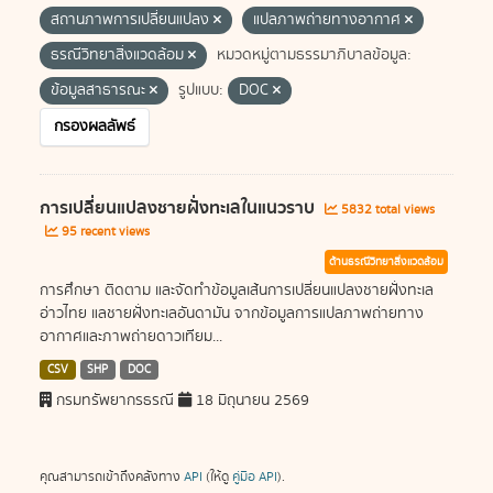
สถานภาพการเปลี่ยนแปลง
แปลภาพถ่ายทางอากาศ
ธรณีวิทยาสิ่งแวดล้อม
หมวดหมู่ตามธรรมาภิบาลข้อมูล:
ข้อมูลสาธารณะ
รูปแบบ:
DOC
กรองผลลัพธ์
การเปลี่ยนแปลงชายฝั่งทะเลในแนวราบ
5832 total views
95 recent views
ด้านธรณีวิทยาสิ่งแวดล้อม
การศึกษา ติดตาม และจัดทำข้อมูลเส้นการเปลี่ยนแปลงชายฝั่งทะเล
อ่าวไทย แลชายฝั่งทะเลอันดามัน จากข้อมูลการแปลภาพถ่ายทาง
อากาศและภาพถ่ายดาวเทียม...
CSV
SHP
DOC
กรมทรัพยากรธรณี
18 มิถุนายน 2569
คุณสามารถเข้าถึงคลังทาง
API
(ให้ดู
คู่มือ API
).