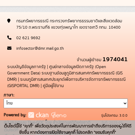
กรมทรัพยากรธรณี กระทรวงทรัพยากรธรรมชาติและสิ่งแวดล้อม
75/10 ถ.พระรามที่6 แขวงทุ่งพญาไท เขตราชเทวี กทม. 10400
02 621 9692
infosector@dmr.mail.go.th
1974041
จำนวนผู้เข้าชม
ระบบบัญชีข้อมูลภาครัฐ
|
ศูนย์กลางข้อมูลเปิดภาครัฐ (Open
Government Data)
ระบบฐานข้อมลูภูมิสารสนเทศทรัพยากรธรณี (GIS
DMR)
|
ระบบภูมิสารสนเทศประยุกต์เพื่อการบริหารจัดการทรัพยากรธรณี
(GISPORTAL DMR)
|
คู่มือผู้ใช้งาน
ภาษา
Powered by:
รุ่นโปรแกรม: 3.0.0
สนับสนุนระบบ Thai-GDC โดย สำนักงานสถิติแห่งชาติ
วันที่: 2025-05-
x
เว็บไซต์นี้ใช้ "คุกกี้" เพื่อวัตถุประสงค์ในการพัฒนาการเข้าถึงบริการของผู้ใช้ให้ดี
เว็บไซต์ที่
19
ยิ่งขึ้น หากต้องการเปิดใช้งานคุกกี้ โปรดคลิก "ยอมรับคุกกี้"
ระบบบัญชีข้อมูลภาครัฐ