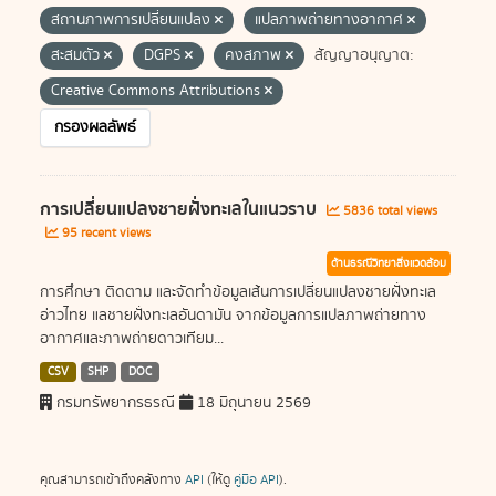
สถานภาพการเปลี่ยนแปลง
แปลภาพถ่ายทางอากาศ
สะสมตัว
DGPS
คงสภาพ
สัญญาอนุญาต:
Creative Commons Attributions
กรองผลลัพธ์
การเปลี่ยนแปลงชายฝั่งทะเลในแนวราบ
5836 total views
95 recent views
ด้านธรณีวิทยาสิ่งแวดล้อม
การศึกษา ติดตาม และจัดทำข้อมูลเส้นการเปลี่ยนแปลงชายฝั่งทะเล
อ่าวไทย แลชายฝั่งทะเลอันดามัน จากข้อมูลการแปลภาพถ่ายทาง
อากาศและภาพถ่ายดาวเทียม...
CSV
SHP
DOC
กรมทรัพยากรธรณี
18 มิถุนายน 2569
คุณสามารถเข้าถึงคลังทาง
API
(ให้ดู
คู่มือ API
).