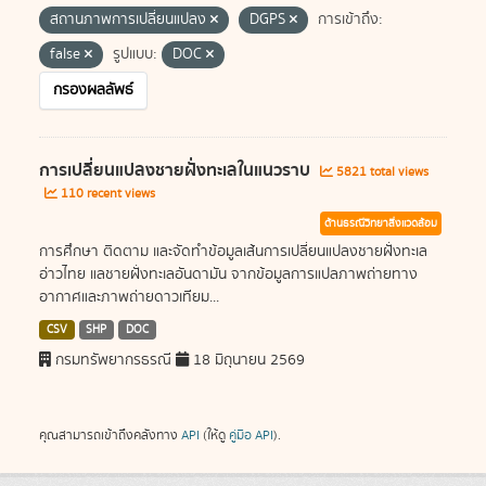
สถานภาพการเปลี่ยนแปลง
DGPS
การเข้าถึง:
false
รูปแบบ:
DOC
กรองผลลัพธ์
การเปลี่ยนแปลงชายฝั่งทะเลในแนวราบ
5821 total views
110 recent views
ด้านธรณีวิทยาสิ่งแวดล้อม
การศึกษา ติดตาม และจัดทำข้อมูลเส้นการเปลี่ยนแปลงชายฝั่งทะเล
อ่าวไทย แลชายฝั่งทะเลอันดามัน จากข้อมูลการแปลภาพถ่ายทาง
อากาศและภาพถ่ายดาวเทียม...
CSV
SHP
DOC
กรมทรัพยากรธรณี
18 มิถุนายน 2569
คุณสามารถเข้าถึงคลังทาง
API
(ให้ดู
คู่มือ API
).