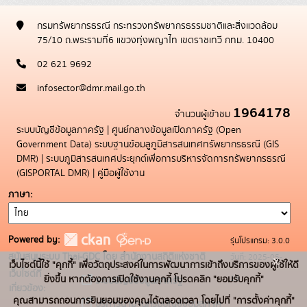
กรมทรัพยากรธรณี กระทรวงทรัพยากรธรรมชาติและสิ่งแวดล้อม
75/10 ถ.พระรามที่6 แขวงทุ่งพญาไท เขตราชเทวี กทม. 10400
02 621 9692
infosector@dmr.mail.go.th
1964178
จำนวนผู้เข้าชม
ระบบบัญชีข้อมูลภาครัฐ
|
ศูนย์กลางข้อมูลเปิดภาครัฐ (Open
Government Data)
ระบบฐานข้อมลูภูมิสารสนเทศทรัพยากรธรณี (GIS
DMR)
|
ระบบภูมิสารสนเทศประยุกต์เพื่อการบริหารจัดการทรัพยากรธรณี
(GISPORTAL DMR)
|
คู่มือผู้ใช้งาน
ภาษา
Powered by:
รุ่นโปรแกรม: 3.0.0
สนับสนุนระบบ Thai-GDC โดย สำนักงานสถิติแห่งชาติ
วันที่: 2025-05-
x
เว็บไซต์นี้ใช้ "คุกกี้" เพื่อวัตถุประสงค์ในการพัฒนาการเข้าถึงบริการของผู้ใช้ให้ดี
เว็บไซต์ที่
19
ยิ่งขึ้น หากต้องการเปิดใช้งานคุกกี้ โปรดคลิก "ยอมรับคุกกี้"
ระบบบัญชีข้อมูลภาครัฐ
เกี่ยวข้อง:
คุณสามารถถอนการยินยอมของคุณได้ตลอดเวลา โดยไปที่ "การตั้งค่าคุกกี้"
บริการนามานุกรมบัญชีข้อมูลภาค