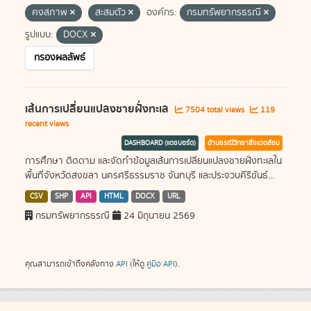
คงสภาพ
สะสมตัว
องค์กร:
กรมทรัพยากรธรณี
รูปแบบ:
DOCX
กรองผลลัพธ์
เส้นการเปลี่ยนแปลงชายฝั่งทะเล
7504 total views
119
recent views
DASHBOARD (แดชบอร์ด)
ด้านธรณีวิทยาสิ่งแวดล้อม
การศึกษา ติดตาม และจัดทำข้อมูลเส้นการเปลี่ยนแปลงชายฝั่งทะเลใน
พื้นที่จังหวัดสงขลา นครศรีธรรมราช จันทบุรี และประจวบคีรีขันธ์...
CSV
SHP
API
HTML
DOCX
URL
กรมทรัพยากรธรณี
24 มิถุนายน 2569
คุณสามารถเข้าถึงคลังทาง
API
(ให้ดู
คู่มือ API
).