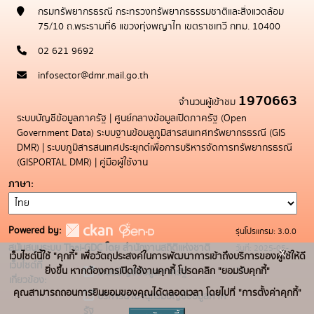
กรมทรัพยากรธรณี กระทรวงทรัพยากรธรรมชาติและสิ่งแวดล้อม
75/10 ถ.พระรามที่6 แขวงทุ่งพญาไท เขตราชเทวี กทม. 10400
02 621 9692
infosector@dmr.mail.go.th
1970663
จำนวนผู้เข้าชม
ระบบบัญชีข้อมูลภาครัฐ
|
ศูนย์กลางข้อมูลเปิดภาครัฐ (Open
Government Data)
ระบบฐานข้อมลูภูมิสารสนเทศทรัพยากรธรณี (GIS
DMR)
|
ระบบภูมิสารสนเทศประยุกต์เพื่อการบริหารจัดการทรัพยากรธรณี
(GISPORTAL DMR)
|
คู่มือผู้ใช้งาน
ภาษา
Powered by:
รุ่นโปรแกรม: 3.0.0
สนับสนุนระบบ Thai-GDC โดย สำนักงานสถิติแห่งชาติ
วันที่: 2025-05-
x
เว็บไซต์นี้ใช้ "คุกกี้" เพื่อวัตถุประสงค์ในการพัฒนาการเข้าถึงบริการของผู้ใช้ให้ดี
เว็บไซต์ที่
19
ยิ่งขึ้น หากต้องการเปิดใช้งานคุกกี้ โปรดคลิก "ยอมรับคุกกี้"
ระบบบัญชีข้อมูลภาครัฐ
เกี่ยวข้อง:
คุณสามารถถอนการยินยอมของคุณได้ตลอดเวลา โดยไปที่ "การตั้งค่าคุกกี้"
บริการนามานุกรมบัญชีข้อมูลภาค
รัฐ