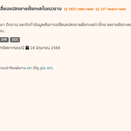
ลี่ยนแปลงชายฝั่งทะเลในแนวราบ
5831 total views
107 recent views
ษา ติดตาม และจัดทำข้อมูลเส้นการเปลี่ยนแปลงชายฝั่งทะเลอ่าวไทย แลชายฝั่งท
ม...
SHP
DOC
ทรัพยากรธรณี
18 มิถุนายน 2569
ารถเข้าถึงคลังทาง
API
(ให้ดู
คู่มือ API
).