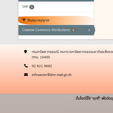
SHP
1
สัญญาอนุญาต
Creative Commons Attributions
x
1
กรมทรัพยากรธรณี กระทรวงทรัพยากรธรรมชาติและสิ่งแวด
กทม. 10400
02 621 9692
infosector@dmr.mail.go.th
เว็บไซต์นี้ใช้ "คุกกี้" เพื