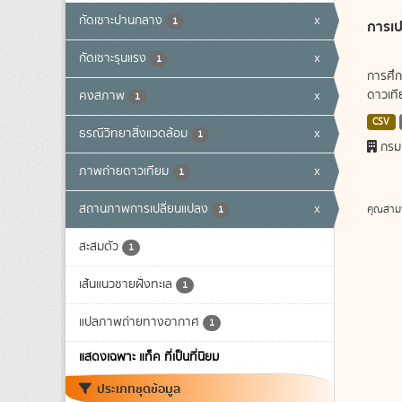
กัดเซาะปานกลาง
x
1
การเป
กัดเซาะรุนแรง
x
1
การศึก
ดาวเทีย
คงสภาพ
x
1
CSV
ธรณีวิทยาสิ่งแวดล้อม
x
1
กรม
ภาพถ่ายดาวเทียม
x
1
สถานภาพการเปลี่ยนแปลง
x
คุณสาม
1
สะสมตัว
1
เส้นแนวชายฝั่งทะเล
1
แปลภาพถ่ายทางอากาศ
1
แสดงเฉพาะ แท็ค ที่เป็นที่นิยม
ประเภทชุดข้อมูล