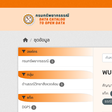
Skip to main content
ชุดข้อมูล
องค์กร
กรมทรัพยากรธรณี
1
พบ 
กลุ่ม
ด้านธรณีวิทยาสิ่งแวดล้อม
1
สัญญา
แท็ค:
แท็ค
ธรณี
DGPS
1