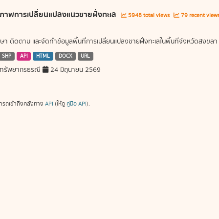
ภาพการเปลี่ยนแปลงแนวชายฝั่งทะเล
5948 total views
79 recent view
ษา ติดตาม และจัดทำข้อมูลพื้นที่การเปลี่ยนแปลงชายฝั่งทะเลในพื้นที่จังหวัดสงขลา
SHP
API
HTML
DOCX
URL
ทรัพยากรธรณี
24 มิถุนายน 2569
ารถเข้าถึงคลังทาง
API
(ให้ดู
คู่มือ API
).