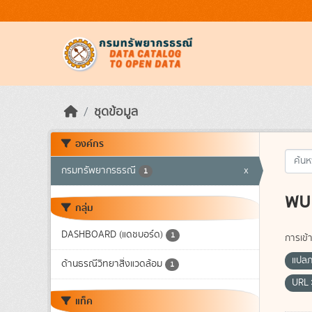
Skip to main content
ชุดข้อมูล
องค์กร
กรมทรัพยากรธรณี
x
1
พบ 
กลุ่ม
DASHBOARD (แดชบอร์ด)
1
การเข้า
แปล
ด้านธรณีวิทยาสิ่งแวดล้อม
1
URL
แท็ค