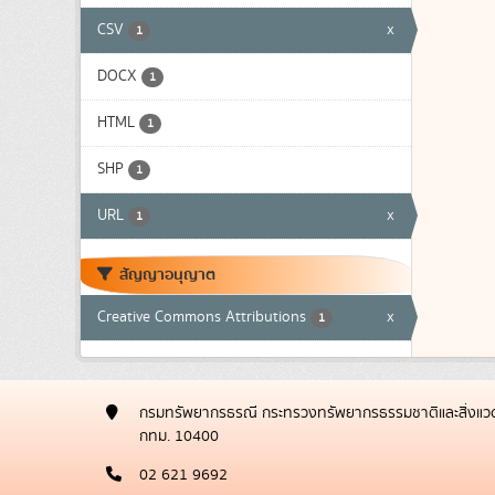
CSV
x
1
DOCX
1
HTML
1
SHP
1
URL
x
1
สัญญาอนุญาต
Creative Commons Attributions
x
1
กรมทรัพยากรธรณี กระทรวงทรัพยากรธรรมชาติและสิ่งแวด
กทม. 10400
02 621 9692