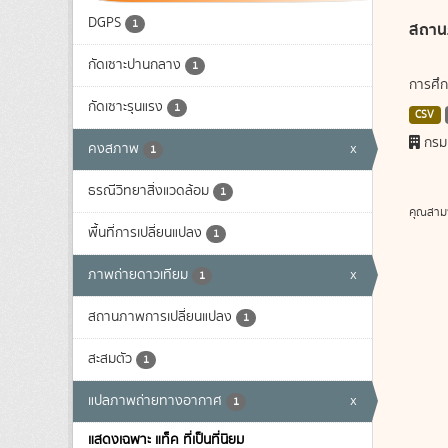
DGPS
1
สถาน
กัดเซาะปานกลาง
1
การศึก
กัดเซาะรุนแรง
1
CSV
กรม
คงสภาพ
x
1
ธรณีวิทยาสิ่งแวดล้อม
1
คุณสาม
พื้นที่การเปลี่ยนแปลง
1
ภาพถ่ายดาวเทียม
x
1
สถานภาพการเปลี่ยนแปลง
1
สะสมตัว
1
แปลภาพถ่ายทางอากาศ
x
1
แสดงเฉพาะ แท็ค ที่เป็นที่นิยม