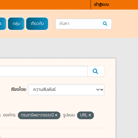
เข้าสู่ระบบ
ร
กลุ่ม
เกี่ยวกับ
เรียงโดย
องค์กร:
กรมทรัพยากรธรณี
รูปแบบ:
URL
s