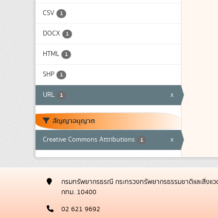
CSV
1
DOCX
1
HTML
1
SHP
1
URL
x
1
สัญญาอนุญาต
Creative Commons Attributions
x
1
กรมทรัพยากรธรณี กระทรวงทรัพยากรธรรมชาติและสิ่งแวด
กทม. 10400
02 621 9692