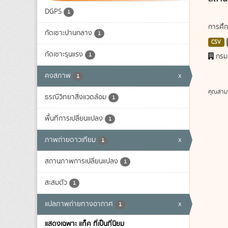
DGPS
1
การศึก
กัดเซาะปานกลาง
1
CSV
กัดเซาะรุนแรง
1
กรม
คงสภาพ
x
1
คุณสาม
ธรณีวิทยาสิ่งแวดล้อม
1
พื้นที่การเปลี่ยนแปลง
1
ภาพถ่ายดาวเทียม
x
1
สถานภาพการเปลี่ยนแปลง
1
สะสมตัว
1
แปลภาพถ่ายทางอากาศ
x
1
แสดงเฉพาะ แท็ค ที่เป็นที่นิยม