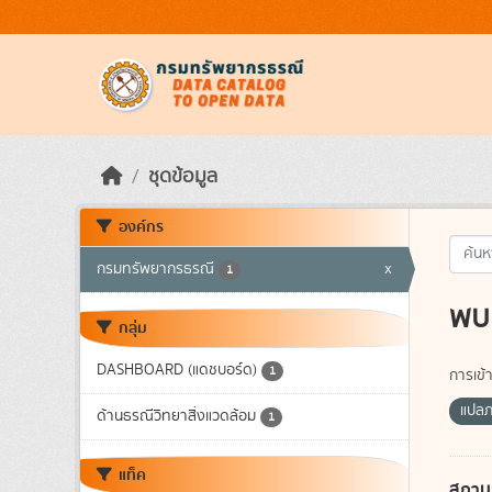
Skip to main content
ชุดข้อมูล
องค์กร
กรมทรัพยากรธรณี
x
1
พบ 
กลุ่ม
DASHBOARD (แดชบอร์ด)
1
การเข้า
แปล
ด้านธรณีวิทยาสิ่งแวดล้อม
1
แท็ค
สถาน