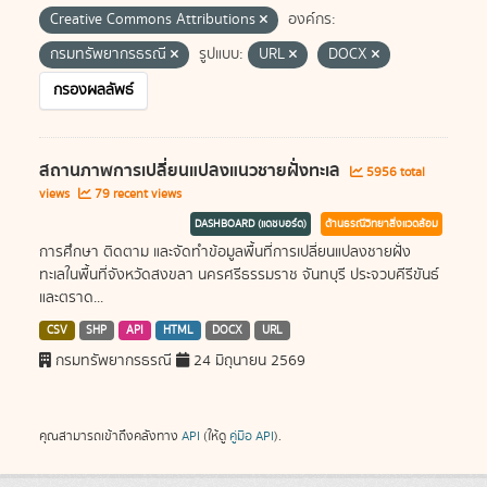
Creative Commons Attributions
องค์กร:
กรมทรัพยากรธรณี
รูปแบบ:
URL
DOCX
กรองผลลัพธ์
สถานภาพการเปลี่ยนแปลงแนวชายฝั่งทะเล
5956 total
views
79 recent views
DASHBOARD (แดชบอร์ด)
ด้านธรณีวิทยาสิ่งแวดล้อม
การศึกษา ติดตาม และจัดทำข้อมูลพื้นที่การเปลี่ยนแปลงชายฝั่ง
ทะเลในพื้นที่จังหวัดสงขลา นครศรีธรรมราช จันทบุรี ประจวบคีรีขันธ์
และตราด...
CSV
SHP
API
HTML
DOCX
URL
กรมทรัพยากรธรณี
24 มิถุนายน 2569
คุณสามารถเข้าถึงคลังทาง
API
(ให้ดู
คู่มือ API
).