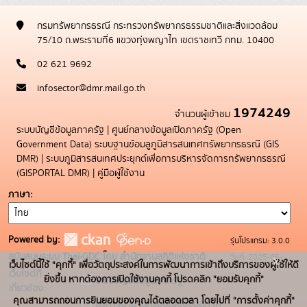
กรมทรัพยากรธรณี กระทรวงทรัพยากรธรรมชาติและสิ่งแวดล้อม
75/10 ถ.พระรามที่6 แขวงทุ่งพญาไท เขตราชเทวี กทม. 10400
02 621 9692
infosector@dmr.mail.go.th
1974249
จำนวนผู้เข้าชม
ระบบบัญชีข้อมูลภาครัฐ
|
ศูนย์กลางข้อมูลเปิดภาครัฐ (Open
Government Data)
ระบบฐานข้อมลูภูมิสารสนเทศทรัพยากรธรณี (GIS
DMR)
|
ระบบภูมิสารสนเทศประยุกต์เพื่อการบริหารจัดการทรัพยากรธรณี
(GISPORTAL DMR)
|
คู่มือผู้ใช้งาน
ภาษา
Powered by:
รุ่นโปรแกรม: 3.0.0
สนับสนุนระบบ Thai-GDC โดย สำนักงานสถิติแห่งชาติ
วันที่: 2025-05-
x
เว็บไซต์นี้ใช้ "คุกกี้" เพื่อวัตถุประสงค์ในการพัฒนาการเข้าถึงบริการของผู้ใช้ให้ดี
เว็บไซต์ที่
19
ยิ่งขึ้น หากต้องการเปิดใช้งานคุกกี้ โปรดคลิก "ยอมรับคุกกี้"
ระบบบัญชีข้อมูลภาครัฐ
เกี่ยวข้อง:
คุณสามารถถอนการยินยอมของคุณได้ตลอดเวลา โดยไปที่ "การตั้งค่าคุกกี้"
บริการนามานุกรมบัญชีข้อมูลภาค