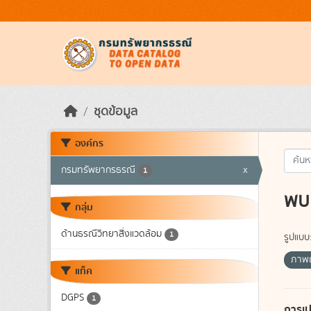
Skip to main content
ชุดข้อมูล
องค์กร
กรมทรัพยากรธรณี
x
1
พบ 
กลุ่ม
ด้านธรณีวิทยาสิ่งแวดล้อม
1
รูปแบบ
ภาพถ
แท็ค
DGPS
1
การเป