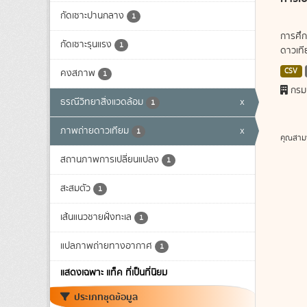
กัดเซาะปานกลาง
1
การศึก
กัดเซาะรุนแรง
1
ดาวเทีย
CSV
คงสภาพ
1
กรม
ธรณีวิทยาสิ่งแวดล้อม
x
1
ภาพถ่ายดาวเทียม
x
1
คุณสาม
สถานภาพการเปลี่ยนแปลง
1
สะสมตัว
1
เส้นแนวชายฝั่งทะเล
1
แปลภาพถ่ายทางอากาศ
1
แสดงเฉพาะ แท็ค ที่เป็นที่นิยม
ประเภทชุดข้อมูล