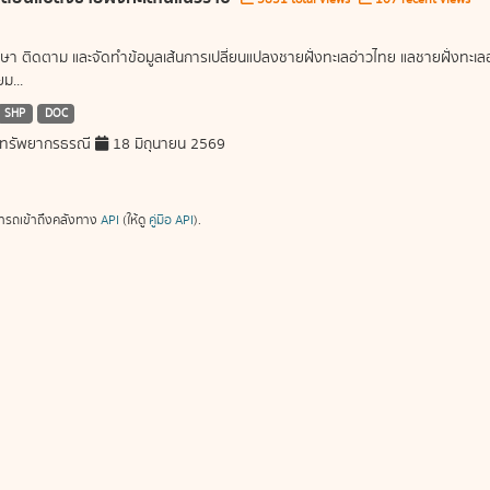
ษา ติดตาม และจัดทำข้อมูลเส้นการเปลี่ยนแปลงชายฝั่งทะเลอ่าวไทย แลชายฝั่งท
ม...
SHP
DOC
ทรัพยากรธรณี
18 มิถุนายน 2569
ารถเข้าถึงคลังทาง
API
(ให้ดู
คู่มือ API
).