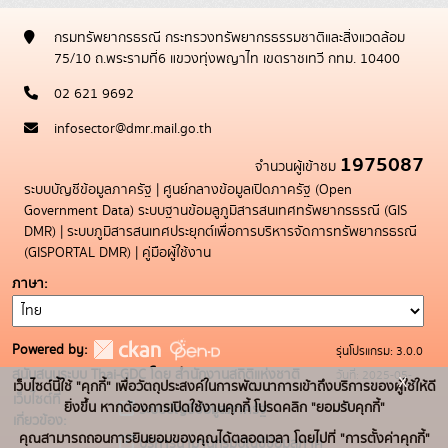
กรมทรัพยากรธรณี กระทรวงทรัพยากรธรรมชาติและสิ่งแวดล้อม
75/10 ถ.พระรามที่6 แขวงทุ่งพญาไท เขตราชเทวี กทม. 10400
02 621 9692
infosector@dmr.mail.go.th
1975087
จำนวนผู้เข้าชม
ระบบบัญชีข้อมูลภาครัฐ
|
ศูนย์กลางข้อมูลเปิดภาครัฐ (Open
Government Data)
ระบบฐานข้อมลูภูมิสารสนเทศทรัพยากรธรณี (GIS
DMR)
|
ระบบภูมิสารสนเทศประยุกต์เพื่อการบริหารจัดการทรัพยากรธรณี
(GISPORTAL DMR)
|
คู่มือผู้ใช้งาน
ภาษา
Powered by:
รุ่นโปรแกรม: 3.0.0
สนับสนุนระบบ Thai-GDC โดย สำนักงานสถิติแห่งชาติ
วันที่: 2025-05-
x
เว็บไซต์นี้ใช้ "คุกกี้" เพื่อวัตถุประสงค์ในการพัฒนาการเข้าถึงบริการของผู้ใช้ให้ดี
เว็บไซต์ที่
19
ยิ่งขึ้น หากต้องการเปิดใช้งานคุกกี้ โปรดคลิก "ยอมรับคุกกี้"
ระบบบัญชีข้อมูลภาครัฐ
เกี่ยวข้อง:
คุณสามารถถอนการยินยอมของคุณได้ตลอดเวลา โดยไปที่ "การตั้งค่าคุกกี้"
บริการนามานุกรมบัญชีข้อมูลภาค