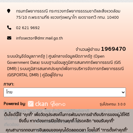
กรมทรัพยากรธรณี กระทรวงทรัพยากรธรรมชาติและสิ่งแวดล้อม
75/10 ถ.พระรามที่6 แขวงทุ่งพญาไท เขตราชเทวี กทม. 10400
02 621 9692
infosector@dmr.mail.go.th
1969470
จำนวนผู้เข้าชม
ระบบบัญชีข้อมูลภาครัฐ
|
ศูนย์กลางข้อมูลเปิดภาครัฐ (Open
Government Data)
ระบบฐานข้อมลูภูมิสารสนเทศทรัพยากรธรณี (GIS
DMR)
|
ระบบภูมิสารสนเทศประยุกต์เพื่อการบริหารจัดการทรัพยากรธรณี
(GISPORTAL DMR)
|
คู่มือผู้ใช้งาน
ภาษา
Powered by:
รุ่นโปรแกรม: 3.0.0
สนับสนุนระบบ Thai-GDC โดย สำนักงานสถิติแห่งชาติ
วันที่: 2025-05-
x
เว็บไซต์นี้ใช้ "คุกกี้" เพื่อวัตถุประสงค์ในการพัฒนาการเข้าถึงบริการของผู้ใช้ให้ดี
เว็บไซต์ที่
19
ยิ่งขึ้น หากต้องการเปิดใช้งานคุกกี้ โปรดคลิก "ยอมรับคุกกี้"
ระบบบัญชีข้อมูลภาครัฐ
เกี่ยวข้อง:
คุณสามารถถอนการยินยอมของคุณได้ตลอดเวลา โดยไปที่ "การตั้งค่าคุกกี้"
บริการนามานุกรมบัญชีข้อมูลภาค