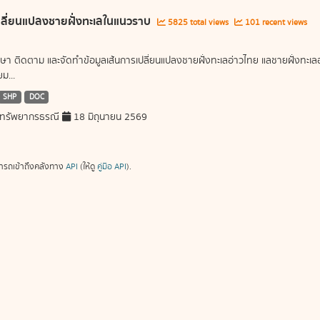
ลี่ยนแปลงชายฝั่งทะเลในแนวราบ
5825 total views
101 recent views
ษา ติดตาม และจัดทำข้อมูลเส้นการเปลี่ยนแปลงชายฝั่งทะเลอ่าวไทย แลชายฝั่งท
ม...
SHP
DOC
ทรัพยากรธรณี
18 มิถุนายน 2569
ารถเข้าถึงคลังทาง
API
(ให้ดู
คู่มือ API
).