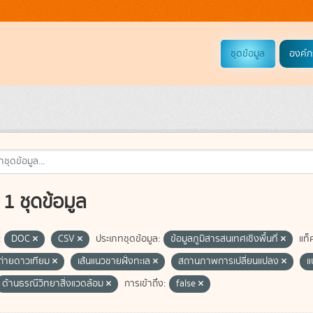
ชุดข้อมูล
องค์ก
1 ชุดข้อมูล
:
DOC
CSV
ประเภทชุดข้อมูล:
ข้อมูลภูมิสารสนเทศเชิงพื้นที่
แท็
่ายดาวเทียม
เส้นแนวชายฝั่งทะเล
สถานภาพการเปลี่ยนแปลง
แ
ด้านธรณีวิทยาสิ่งแวดล้อม
การเข้าถึง:
false