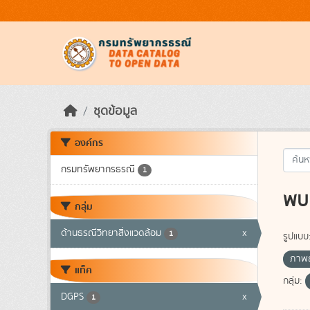
Skip to main content
ชุดข้อมูล
องค์กร
กรมทรัพยากรธรณี
1
พบ 
กลุ่ม
ด้านธรณีวิทยาสิ่งแวดล้อม
x
1
รูปแบบ
ภาพถ
แท็ค
กลุ่ม:
DGPS
x
1