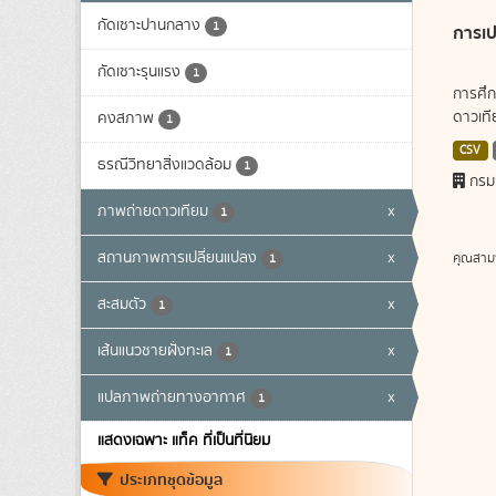
กัดเซาะปานกลาง
1
การเป
กัดเซาะรุนแรง
1
การศึก
ดาวเทีย
คงสภาพ
1
CSV
ธรณีวิทยาสิ่งแวดล้อม
1
กรม
ภาพถ่ายดาวเทียม
x
1
สถานภาพการเปลี่ยนแปลง
x
คุณสาม
1
สะสมตัว
x
1
เส้นแนวชายฝั่งทะเล
x
1
แปลภาพถ่ายทางอากาศ
x
1
แสดงเฉพาะ แท็ค ที่เป็นที่นิยม
ประเภทชุดข้อมูล