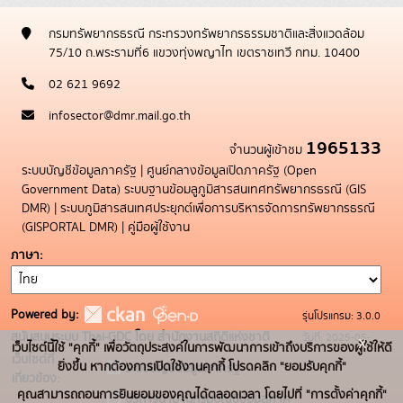
กรมทรัพยากรธรณี กระทรวงทรัพยากรธรรมชาติและสิ่งแวดล้อม
75/10 ถ.พระรามที่6 แขวงทุ่งพญาไท เขตราชเทวี กทม. 10400
02 621 9692
infosector@dmr.mail.go.th
1965133
จำนวนผู้เข้าชม
ระบบบัญชีข้อมูลภาครัฐ
|
ศูนย์กลางข้อมูลเปิดภาครัฐ (Open
Government Data)
ระบบฐานข้อมลูภูมิสารสนเทศทรัพยากรธรณี (GIS
DMR)
|
ระบบภูมิสารสนเทศประยุกต์เพื่อการบริหารจัดการทรัพยากรธรณี
(GISPORTAL DMR)
|
คู่มือผู้ใช้งาน
ภาษา
Powered by:
รุ่นโปรแกรม: 3.0.0
สนับสนุนระบบ Thai-GDC โดย สำนักงานสถิติแห่งชาติ
วันที่: 2025-05-
x
เว็บไซต์นี้ใช้ "คุกกี้" เพื่อวัตถุประสงค์ในการพัฒนาการเข้าถึงบริการของผู้ใช้ให้ดี
เว็บไซต์ที่
19
ยิ่งขึ้น หากต้องการเปิดใช้งานคุกกี้ โปรดคลิก "ยอมรับคุกกี้"
ระบบบัญชีข้อมูลภาครัฐ
เกี่ยวข้อง:
คุณสามารถถอนการยินยอมของคุณได้ตลอดเวลา โดยไปที่ "การตั้งค่าคุกกี้"
บริการนามานุกรมบัญชีข้อมูลภาค