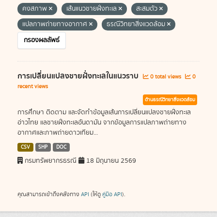
คงสภาพ
เส้นแนวชายฝั่งทะเล
สะสมตัว
แปลภาพถ่ายทางอากาศ
ธรณีวิทยาสิ่งแวดล้อม
กรองผลลัพธ์
การเปลี่ยนแปลงชายฝั่งทะเลในแนวราบ
0 total views
0
recent views
ด้านธรณีวิทยาสิ่งแวดล้อม
การศึกษา ติดตาม และจัดทำข้อมูลเส้นการเปลี่ยนแปลงชายฝั่งทะเล
อ่าวไทย แลชายฝั่งทะเลอันดามัน จากข้อมูลการแปลภาพถ่ายทาง
อากาศและภาพถ่ายดาวเทียม...
CSV
SHP
DOC
กรมทรัพยากรธรณี
18 มิถุนายน 2569
คุณสามารถเข้าถึงคลังทาง
API
(ให้ดู
คู่มือ API
).