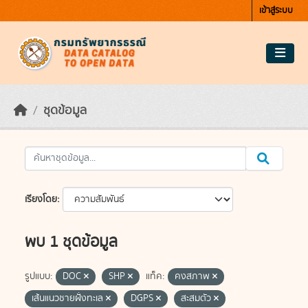
Skip to main content
เข้าสู่ระบบ
ชุดข้อมูล
เรียงโดย
พบ 1 ชุดข้อมูล
รูปแบบ:
DOC
SHP
แท็ค:
คงสภาพ
เส้นแนวชายฝั่งทะเล
DGPS
สะสมตัว