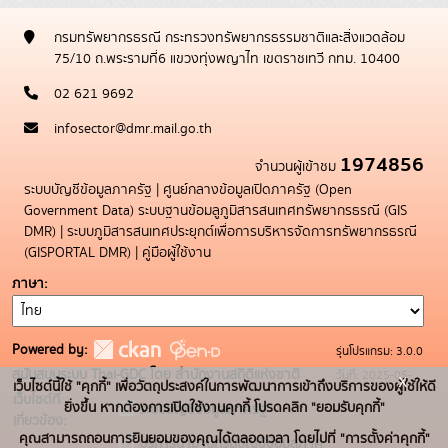
กรมทรัพยากรธรณี กระทรวงทรัพยากรธรรมชาติและสิ่งแวดล้อม
75/10 ถ.พระรามที่6 แขวงทุ่งพญาไท เขตราชเทวี กทม. 10400
02 621 9692
infosector@dmr.mail.go.th
1974856
จำนวนผู้เข้าชม
ระบบบัญชีข้อมูลภาครัฐ
|
ศูนย์กลางข้อมูลเปิดภาครัฐ (Open
Government Data)
ระบบฐานข้อมลูภูมิสารสนเทศทรัพยากรธรณี (GIS
DMR)
|
ระบบภูมิสารสนเทศประยุกต์เพื่อการบริหารจัดการทรัพยากรธรณี
(GISPORTAL DMR)
|
คู่มือผู้ใช้งาน
ภาษา
Powered by:
รุ่นโปรแกรม: 3.0.0
สนับสนุนระบบ Thai-GDC โดย สำนักงานสถิติแห่งชาติ
วันที่: 2025-05-
x
เว็บไซต์นี้ใช้ "คุกกี้" เพื่อวัตถุประสงค์ในการพัฒนาการเข้าถึงบริการของผู้ใช้ให้ดี
เว็บไซต์ที่
19
ยิ่งขึ้น หากต้องการเปิดใช้งานคุกกี้ โปรดคลิก "ยอมรับคุกกี้"
ระบบบัญชีข้อมูลภาครัฐ
เกี่ยวข้อง:
คุณสามารถถอนการยินยอมของคุณได้ตลอดเวลา โดยไปที่ "การตั้งค่าคุกกี้"
บริการนามานุกรมบัญชีข้อมูลภาค