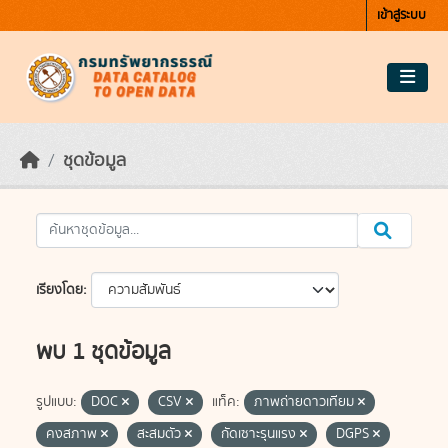
Skip to main content
เข้าสู่ระบบ
ชุดข้อมูล
เรียงโดย
พบ 1 ชุดข้อมูล
รูปแบบ:
DOC
CSV
แท็ค:
ภาพถ่ายดาวเทียม
คงสภาพ
สะสมตัว
กัดเซาะรุนแรง
DGPS