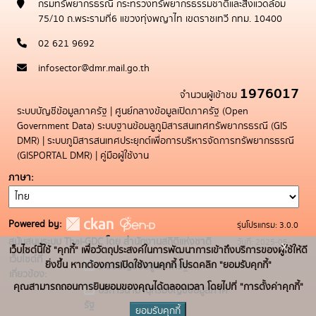
กรมทรัพยากรธรณี กระทรวงทรัพยากรธรรมชาติและสิ่งแวดล้อม
75/10 ถ.พระรามที่6 แขวงทุ่งพญาไท เขตราชเทวี กทม. 10400
02 621 9692
infosector@dmr.mail.go.th
1976017
จำนวนผู้เข้าชม
ระบบบัญชีข้อมูลภาครัฐ
|
ศูนย์กลางข้อมูลเปิดภาครัฐ (Open
Government Data)
ระบบฐานข้อมลูภูมิสารสนเทศทรัพยากรธรณี (GIS
DMR)
|
ระบบภูมิสารสนเทศประยุกต์เพื่อการบริหารจัดการทรัพยากรธรณี
(GISPORTAL DMR)
|
คู่มือผู้ใช้งาน
ภาษา
Powered by:
รุ่นโปรแกรม: 3.0.0
สนับสนุนระบบ Thai-GDC โดย สำนักงานสถิติแห่งชาติ
วันที่: 2025-05-
x
เว็บไซต์นี้ใช้ "คุกกี้" เพื่อวัตถุประสงค์ในการพัฒนาการเข้าถึงบริการของผู้ใช้ให้ดี
เว็บไซต์ที่
19
ยิ่งขึ้น หากต้องการเปิดใช้งานคุกกี้ โปรดคลิก "ยอมรับคุกกี้"
ระบบบัญชีข้อมูลภาครัฐ
เกี่ยวข้อง:
คุณสามารถถอนการยินยอมของคุณได้ตลอดเวลา โดยไปที่ "การตั้งค่าคุกกี้"
บริการนามานุกรมบัญชีข้อมูลภาค
รัฐ
ยอมรับคุกกี้