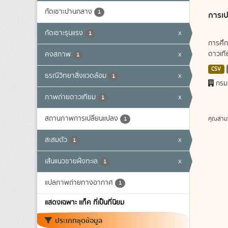
กัดเซาะปานกลาง
1
การเป
กัดเซาะรุนแรง
x
1
การศึก
ดาวเทีย
คงสภาพ
x
1
CSV
ธรณีวิทยาสิ่งแวดล้อม
x
1
กรม
ภาพถ่ายดาวเทียม
x
1
สถานภาพการเปลี่ยนแปลง
คุณสาม
1
สะสมตัว
x
1
เส้นแนวชายฝั่งทะเล
x
1
แปลภาพถ่ายทางอากาศ
1
แสดงเฉพาะ แท็ค ที่เป็นที่นิยม
ประเภทชุดข้อมูล