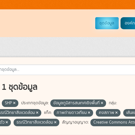
ชุดข้อมูล
องค์ก
1 ชุดข้อมูล
:
SHP
ประเภทชุดข้อมูล:
ข้อมูลภูมิสารสนเทศเชิงพื้นที่
กลุ่ม:
ธรณีวิทยาสิ่งแวดล้อม
แท็ค:
ภาพถ่ายดาวเทียม
คงสภาพ
เส้น
ตัว
ธรณีวิทยาสิ่งแวดล้อม
สัญญาอนุญาต:
Creative Commons Att