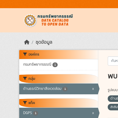
Skip to main content
ชุดข้อมูล
องค์กร
กรมทรัพยากรธรณี
1
พบ 
กลุ่ม
ด้านธรณีวิทยาสิ่งแวดล้อม
x
1
รูปแบบ
ด้าน
แท็ค
สะสม
DGPS
x
1