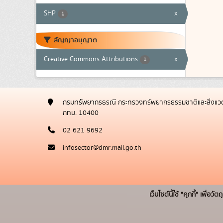
SHP
x
1
สัญญาอนุญาต
Creative Commons Attributions
x
1
กรมทรัพยากรธรณี กระทรวงทรัพยากรธรรมชาติและสิ่งแวด
กทม. 10400
02 621 9692
infosector@dmr.mail.go.th
เว็บไซต์นี้ใช้ "คุกกี้" เพื