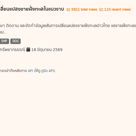
ลี่ยนแปลงชายฝั่งทะเลในแนวราบ
5821 total views
110 recent views
ษา ติดตาม และจัดทำข้อมูลเส้นการเปลี่ยนแปลงชายฝั่งทะเลอ่าวไทย แลชายฝั่งท
ม...
SHP
DOC
ทรัพยากรธรณี
18 มิถุนายน 2569
ารถเข้าถึงคลังทาง
API
(ให้ดู
คู่มือ API
).