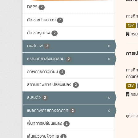
DGPS
2
การศึก
กัดเซาะปานกลาง
2
CSV
กัดเซาะรุนแรง
2
กรม
คงสภาพ
x
2
การเป
ธรณีวิทยาสิ่งแวดล้อม
x
2
การศึก
ภาพถ่ายดาวเทียม
2
ดาวเทีย
สถานภาพการเปลี่ยนแปลง
2
CSV
กรม
สะสมตัว
x
2
แปลภาพถ่ายทางอากาศ
x
2
คุณสาม
พื้นที่การเปลี่ยนแปลง
1
เส้นแนวชายฝั่งทะเล
1