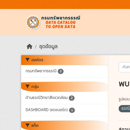
Skip to main content
ชุดข้อมูล
องค์กร
กรมทรัพยากรธรณี
2
พบ 
กลุ่ม
ด้านธรณีวิทยาสิ่งแวดล้อม
2
รูปแบบ
ธรณี
DASHBOARD (แดชบอร์ด)
1
แท็ค
สถาน