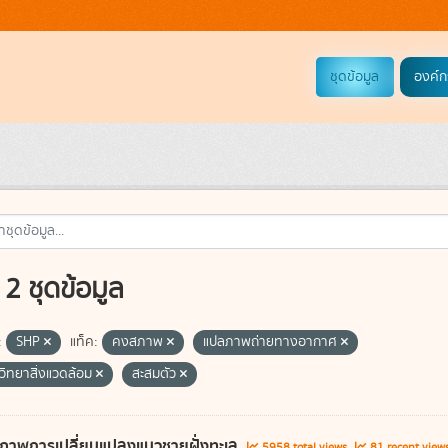
ชุดข้อมูล
องค์ก
2 ชุดข้อมูล
:
SHP
แท็ค:
คงสภาพ
แปลภาพถ่ายทางอากาศ
วิทยาสิ่งแวดล้อม
สะสมตัว
ภาพการเปลี่ยนแปลงแนวชายฝั่งทะเล
5958 total views
81 recent view