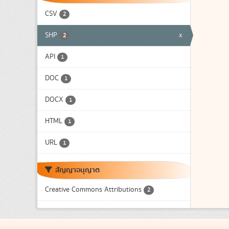
CSV
2
SHP
x
2
API
1
DOC
1
DOCX
1
HTML
1
URL
1
สัญญาอนุญาต
Creative Commons Attributions
2