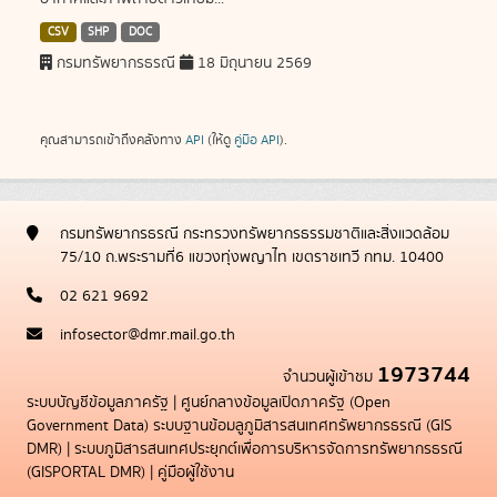
CSV
SHP
DOC
กรมทรัพยากรธรณี
18 มิถุนายน 2569
คุณสามารถเข้าถึงคลังทาง
API
(ให้ดู
คู่มือ API
).
กรมทรัพยากรธรณี กระทรวงทรัพยากรธรรมชาติและสิ่งแวดล้อม
75/10 ถ.พระรามที่6 แขวงทุ่งพญาไท เขตราชเทวี กทม. 10400
02 621 9692
infosector@dmr.mail.go.th
1973744
จำนวนผู้เข้าชม
ระบบบัญชีข้อมูลภาครัฐ
|
ศูนย์กลางข้อมูลเปิดภาครัฐ (Open
Government Data)
ระบบฐานข้อมลูภูมิสารสนเทศทรัพยากรธรณี (GIS
DMR)
|
ระบบภูมิสารสนเทศประยุกต์เพื่อการบริหารจัดการทรัพยากรธรณี
(GISPORTAL DMR)
|
คู่มือผู้ใช้งาน