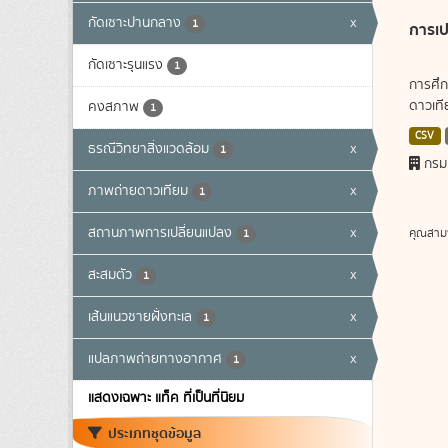
กัดเซาะปานกลาง
x
1
การเป
กัดเซาะรุนแรง
1
การศึก
ดาวเทีย
คงสภาพ
1
CSV
ธรณีวิทยาสิ่งแวดล้อม
x
1
กรม
ภาพถ่ายดาวเทียม
x
1
สถานภาพการเปลี่ยนแปลง
x
คุณสาม
1
สะสมตัว
x
1
เส้นแนวชายฝั่งทะเล
x
1
แปลภาพถ่ายทางอากาศ
x
1
แสดงเฉพาะ แท็ค ที่เป็นที่นิยม
ประเภทชุดข้อมูล