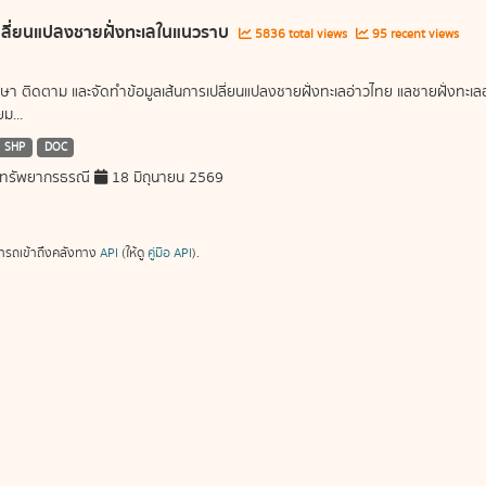
ลี่ยนแปลงชายฝั่งทะเลในแนวราบ
5836 total views
95 recent views
ษา ติดตาม และจัดทำข้อมูลเส้นการเปลี่ยนแปลงชายฝั่งทะเลอ่าวไทย แลชายฝั่งท
ม...
SHP
DOC
ทรัพยากรธรณี
18 มิถุนายน 2569
ารถเข้าถึงคลังทาง
API
(ให้ดู
คู่มือ API
).