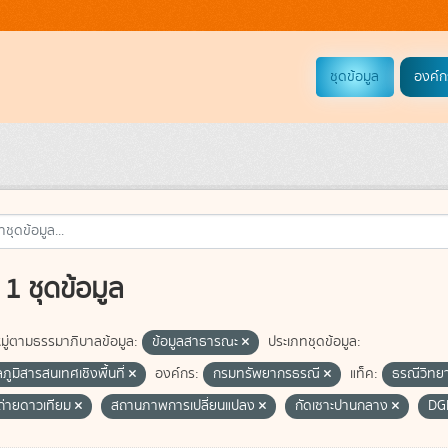
ชุดข้อมูล
องค์ก
1 ชุดข้อมูล
ู่ตามธรรมาภิบาลข้อมูล:
ข้อมูลสาธารณะ
ประเภทชุดข้อมูล:
ลภูมิสารสนเทศเชิงพื้นที่
องค์กร:
กรมทรัพยากรธรณี
แท็ค:
ธรณีวิทยา
่ายดาวเทียม
สถานภาพการเปลี่ยนแปลง
กัดเซาะปานกลาง
DG