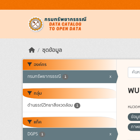
Skip to main content
ชุดข้อมูล
องค์กร
กรมทรัพยากรธรณี
x
1
พบ 
กลุ่ม
ด้านธรณีวิทยาสิ่งแวดล้อม
1
หมวดหม
ข้อมู
แท็ค
ภาพถ
DGPS
x
1