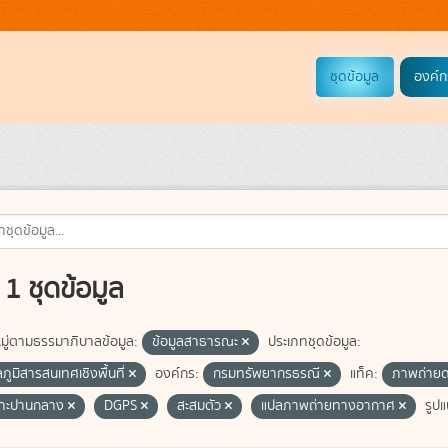
ชุดข้อมูล
องค์ก
1 ชุดข้อมูล
ู่ตามธรรมาภิบาลข้อมูล:
ข้อมูลสาธารณะ
ประเภทชุดข้อมูล:
ลภูมิสารสนเทศเชิงพื้นที่
องค์กร:
กรมทรัพยากรธรณี
แท็ค:
ภาพถ่ายด
ซาะปานกลาง
DGPS
สะสมตัว
แปลภาพถ่ายทางอากาศ
รูปแ