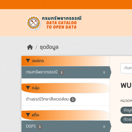
Skip to main content
ชุดข้อมูล
องค์กร
กรมทรัพยากรธรณี
x
1
พบ 
กลุ่ม
ด้านธรณีวิทยาสิ่งแวดล้อม
1
หมวดหม
ข้อมู
แท็ค
กัดเ
DGPS
x
1