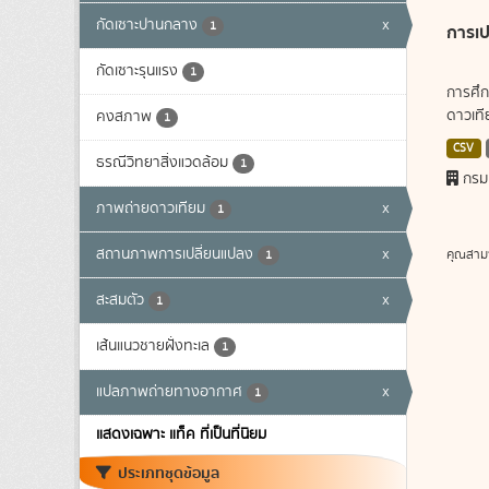
กัดเซาะปานกลาง
x
1
การเป
กัดเซาะรุนแรง
1
การศึก
ดาวเทีย
คงสภาพ
1
CSV
ธรณีวิทยาสิ่งแวดล้อม
1
กรม
ภาพถ่ายดาวเทียม
x
1
สถานภาพการเปลี่ยนแปลง
x
คุณสาม
1
สะสมตัว
x
1
เส้นแนวชายฝั่งทะเล
1
แปลภาพถ่ายทางอากาศ
x
1
แสดงเฉพาะ แท็ค ที่เป็นที่นิยม
ประเภทชุดข้อมูล