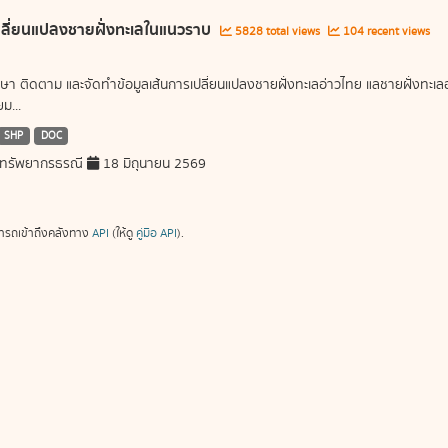
ลี่ยนแปลงชายฝั่งทะเลในแนวราบ
5828 total views
104 recent views
ษา ติดตาม และจัดทำข้อมูลเส้นการเปลี่ยนแปลงชายฝั่งทะเลอ่าวไทย แลชายฝั่งท
ม...
SHP
DOC
ทรัพยากรธรณี
18 มิถุนายน 2569
ารถเข้าถึงคลังทาง
API
(ให้ดู
คู่มือ API
).