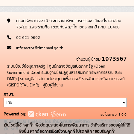
กรมทรัพยากรธรณี กระทรวงทรัพยากรธรรมชาติและสิ่งแวดล้อม
75/10 ถ.พระรามที่6 แขวงทุ่งพญาไท เขตราชเทวี กทม. 10400
02 621 9692
infosector@dmr.mail.go.th
1973567
จำนวนผู้เข้าชม
ระบบบัญชีข้อมูลภาครัฐ
|
ศูนย์กลางข้อมูลเปิดภาครัฐ (Open
Government Data)
ระบบฐานข้อมลูภูมิสารสนเทศทรัพยากรธรณี (GIS
DMR)
|
ระบบภูมิสารสนเทศประยุกต์เพื่อการบริหารจัดการทรัพยากรธรณี
(GISPORTAL DMR)
|
คู่มือผู้ใช้งาน
ภาษา
Powered by:
รุ่นโปรแกรม: 3.0.0
สนับสนุนระบบ Thai-GDC โดย สำนักงานสถิติแห่งชาติ
วันที่: 2025-05-
x
เว็บไซต์นี้ใช้ "คุกกี้" เพื่อวัตถุประสงค์ในการพัฒนาการเข้าถึงบริการของผู้ใช้ให้ดี
เว็บไซต์ที่
19
ยิ่งขึ้น หากต้องการเปิดใช้งานคุกกี้ โปรดคลิก "ยอมรับคุกกี้"
ระบบบัญชีข้อมูลภาครัฐ