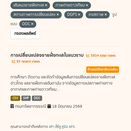
เส้นแนวชายฝั่งทะเล
ภาพถ่ายดาวเทียม
สถานภาพการเปลี่ยนแปลง
DGPS
คงสภาพ
รูป
แบบ:
DOC
กรองผลลัพธ์
การเปลี่ยนแปลงชายฝั่งทะเลในแนวราบ
5834 total views
93 recent views
ด้านธรณีวิทยาสิ่งแวดล้อม
การศึกษา ติดตาม และจัดทำข้อมูลเส้นการเปลี่ยนแปลงชายฝั่งทะเล
อ่าวไทย แลชายฝั่งทะเลอันดามัน จากข้อมูลการแปลภาพถ่ายทาง
อากาศและภาพถ่ายดาวเทียม...
CSV
SHP
DOC
กรมทรัพยากรธรณี
18 มิถุนายน 2569
คุณสามารถเข้าถึงคลังทาง
API
(ให้ดู
คู่มือ API
).