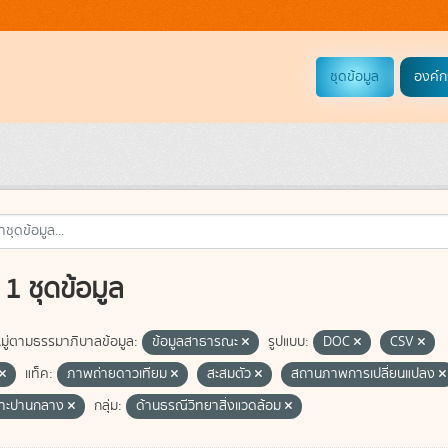
ชุดข้อมูล
องค์ก
1 ชุดข้อมูล
ู่ตามธรรมาภิบาลข้อมูล:
ข้อมูลสาธารณะ
รูปแบบ:
DOC
CSV
แท็ค:
ภาพถ่ายดาวเทียม
สะสมตัว
สถานภาพการเปลี่ยนแปลง
ซาะปานกลาง
กลุ่ม:
ด้านธรณีวิทยาสิ่งแวดล้อม