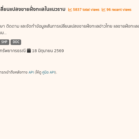
ลี่ยนแปลงชายฝั่งทะเลในแนวราบ
5837 total views
96 recent views
ษา ติดตาม และจัดทำข้อมูลเส้นการเปลี่ยนแปลงชายฝั่งทะเลอ่าวไทย แลชายฝั่งท
ม...
SHP
DOC
ทรัพยากรธรณี
18 มิถุนายน 2569
ารถเข้าถึงคลังทาง
API
(ให้ดู
คู่มือ API
).