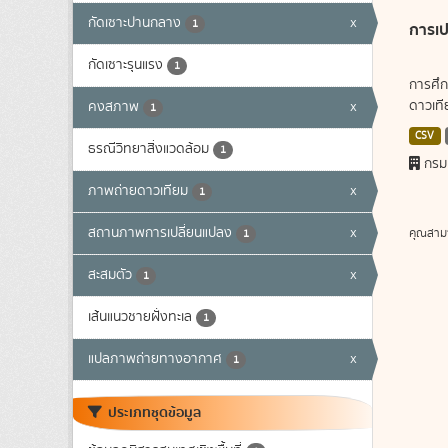
กัดเซาะปานกลาง
x
1
การเป
กัดเซาะรุนแรง
1
การศึก
ดาวเทีย
คงสภาพ
x
1
CSV
ธรณีวิทยาสิ่งแวดล้อม
1
กรม
ภาพถ่ายดาวเทียม
x
1
สถานภาพการเปลี่ยนแปลง
x
คุณสาม
1
สะสมตัว
x
1
เส้นแนวชายฝั่งทะเล
1
แปลภาพถ่ายทางอากาศ
x
1
ประเภทชุดข้อมูล