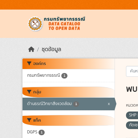
Skip to main content
ชุดข้อมูล
องค์กร
กรมทรัพยากรธรณี
1
พบ 
กลุ่ม
ด้านธรณีวิทยาสิ่งแวดล้อม
x
1
หมวดหม
SHP
แท็ค
กัดเ
DGPS
1