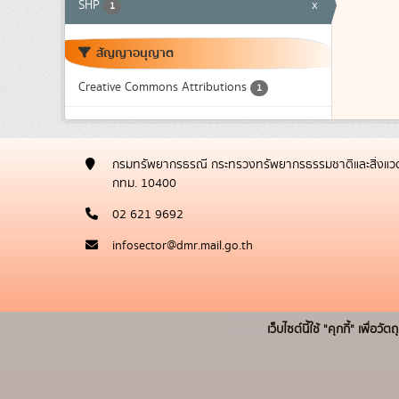
SHP
x
1
สัญญาอนุญาต
Creative Commons Attributions
1
กรมทรัพยากรธรณี กระทรวงทรัพยากรธรรมชาติและสิ่งแวด
กทม. 10400
02 621 9692
infosector@dmr.mail.go.th
เว็บไซต์นี้ใช้ "คุกกี้" เพื