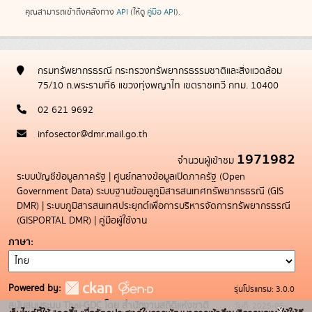
คุณสามารถเข้าถึงคลังทาง
API
(ให้ดู
คู่มือ API
).
กรมทรัพยากรธรณี กระทรวงทรัพยากรธรรมชาติและสิ่งแวดล้อม
75/10 ถ.พระรามที่6 แขวงทุ่งพญาไท เขตราชเทวี กทม. 10400
02 621 9692
infosector@dmr.mail.go.th
1971982
จำนวนผู้เข้าชม
ระบบบัญชีข้อมูลภาครัฐ
|
ศูนย์กลางข้อมูลเปิดภาครัฐ (Open
Government Data)
ระบบฐานข้อมลูภูมิสารสนเทศทรัพยากรธรณี (GIS
DMR)
|
ระบบภูมิสารสนเทศประยุกต์เพื่อการบริหารจัดการทรัพยากรธรณี
(GISPORTAL DMR)
|
คู่มือผู้ใช้งาน
ภาษา
Powered by:
รุ่นโปรแกรม: 3.0.0
สนับสนุนระบบ Thai-GDC โดย สำนักงานสถิติแห่งชาติ
วันที่: 2025-05-
x