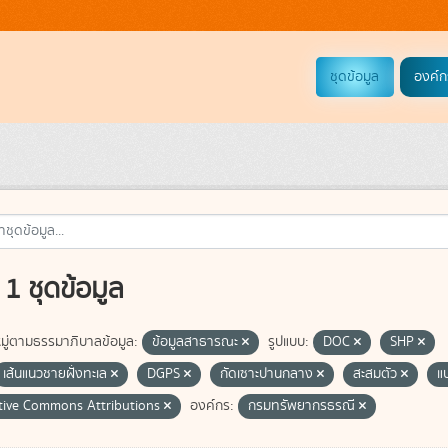
ชุดข้อมูล
องค์ก
1 ชุดข้อมูล
ู่ตามธรรมาภิบาลข้อมูล:
ข้อมูลสาธารณะ
รูปแบบ:
DOC
SHP
เส้นแนวชายฝั่งทะเล
DGPS
กัดเซาะปานกลาง
สะสมตัว
แ
tive Commons Attributions
องค์กร:
กรมทรัพยากรธรณี