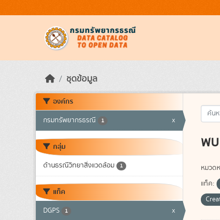
Skip to main content
ชุดข้อมูล
องค์กร
กรมทรัพยากรธรณี
x
1
พบ 
กลุ่ม
ด้านธรณีวิทยาสิ่งแวดล้อม
1
หมวดหม
แท็ค:
แท็ค
Crea
DGPS
x
1