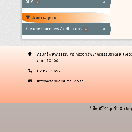
SHP
x
1
สัญญาอนุญาต
Creative Commons Attributions
x
1
กรมทรัพยากรธรณี กระทรวงทรัพยากรธรรมชาติและสิ่งแวด
กทม. 10400
02 621 9692
infosector@dmr.mail.go.th
เว็บไซต์นี้ใช้ "คุกกี้" เพื