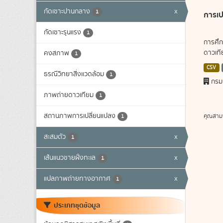
กัดเซาะปานกลาง
x
1
การเป
กัดเซาะรุนแรง
1
การศึก
ดาวเทีย
คงสภาพ
1
CSV
ธรณีวิทยาสิ่งแวดล้อม
1
กรม
ภาพถ่ายดาวเทียม
1
สถานภาพการเปลี่ยนแปลง
คุณสาม
1
สะสมตัว
x
1
เส้นแนวชายฝั่งทะเล
x
1
แปลภาพถ่ายทางอากาศ
x
1
ประเภทชุดข้อมูล