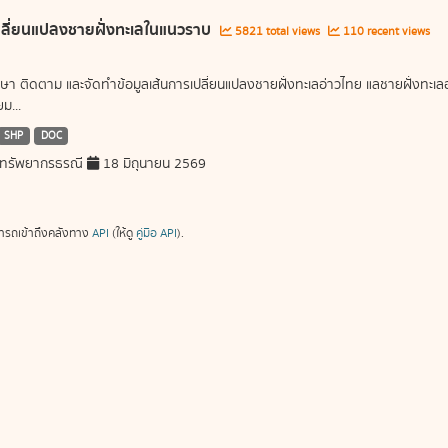
ลี่ยนแปลงชายฝั่งทะเลในแนวราบ
5821 total views
110 recent views
ษา ติดตาม และจัดทำข้อมูลเส้นการเปลี่ยนแปลงชายฝั่งทะเลอ่าวไทย แลชายฝั่งท
ม...
SHP
DOC
ทรัพยากรธรณี
18 มิถุนายน 2569
ารถเข้าถึงคลังทาง
API
(ให้ดู
คู่มือ API
).