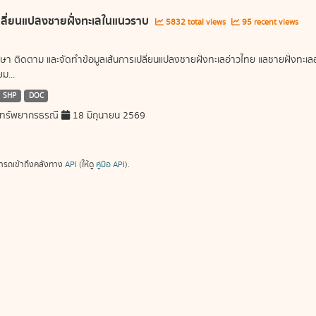
ลี่ยนแปลงชายฝั่งทะเลในแนวราบ
5832 total views
95 recent views
ษา ติดตาม และจัดทำข้อมูลเส้นการเปลี่ยนแปลงชายฝั่งทะเลอ่าวไทย แลชายฝั่งท
ม...
SHP
DOC
ทรัพยากรธรณี
18 มิถุนายน 2569
ารถเข้าถึงคลังทาง
API
(ให้ดู
คู่มือ API
).