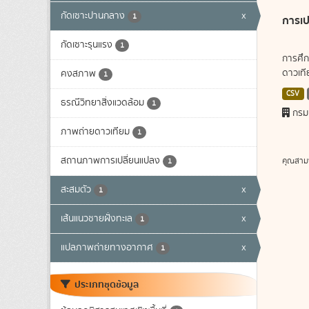
กัดเซาะปานกลาง
x
1
การเป
กัดเซาะรุนแรง
1
การศึก
ดาวเทีย
คงสภาพ
1
CSV
ธรณีวิทยาสิ่งแวดล้อม
1
กรม
ภาพถ่ายดาวเทียม
1
สถานภาพการเปลี่ยนแปลง
คุณสาม
1
สะสมตัว
x
1
เส้นแนวชายฝั่งทะเล
x
1
แปลภาพถ่ายทางอากาศ
x
1
ประเภทชุดข้อมูล