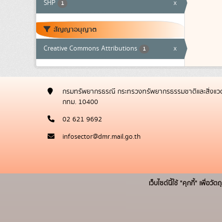
SHP
x
1
สัญญาอนุญาต
Creative Commons Attributions
x
1
กรมทรัพยากรธรณี กระทรวงทรัพยากรธรรมชาติและสิ่งแวด
กทม. 10400
02 621 9692
infosector@dmr.mail.go.th
เว็บไซต์นี้ใช้ "คุกกี้" เพื