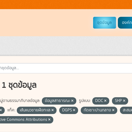
ชุดข้อมูล
องค์ก
1 ชุดข้อมูล
ู่ตามธรรมาภิบาลข้อมูล:
ข้อมูลสาธารณะ
รูปแบบ:
DOC
SHP
แท็ค:
เส้นแนวชายฝั่งทะเล
DGPS
กัดเซาะปานกลาง
สะสม
tive Commons Attributions