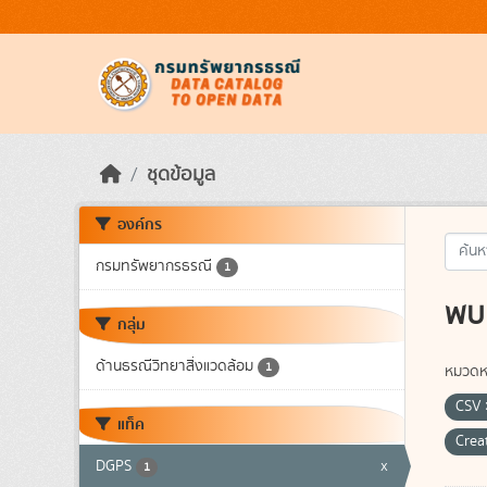
Skip to main content
ชุดข้อมูล
องค์กร
กรมทรัพยากรธรณี
1
พบ 
กลุ่ม
ด้านธรณีวิทยาสิ่งแวดล้อม
1
หมวดหม
CSV
แท็ค
Crea
DGPS
x
1