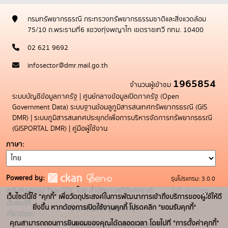
กรมทรัพยากรธรณี กระทรวงทรัพยากรธรรมชาติและสิ่งแวดล้อม
75/10 ถ.พระรามที่6 แขวงทุ่งพญาไท เขตราชเทวี กทม. 10400
02 621 9692
infosector@dmr.mail.go.th
1965854
จำนวนผู้เข้าชม
ระบบบัญชีข้อมูลภาครัฐ
|
ศูนย์กลางข้อมูลเปิดภาครัฐ (Open
Government Data)
ระบบฐานข้อมลูภูมิสารสนเทศทรัพยากรธรณี (GIS
DMR)
|
ระบบภูมิสารสนเทศประยุกต์เพื่อการบริหารจัดการทรัพยากรธรณี
(GISPORTAL DMR)
|
คู่มือผู้ใช้งาน
ภาษา
Powered by:
รุ่นโปรแกรม: 3.0.0
สนับสนุนระบบ Thai-GDC โดย สำนักงานสถิติแห่งชาติ
วันที่: 2025-05-
x
เว็บไซต์นี้ใช้ "คุกกี้" เพื่อวัตถุประสงค์ในการพัฒนาการเข้าถึงบริการของผู้ใช้ให้ดี
เว็บไซต์ที่
19
ยิ่งขึ้น หากต้องการเปิดใช้งานคุกกี้ โปรดคลิก "ยอมรับคุกกี้"
ระบบบัญชีข้อมูลภาครัฐ
เกี่ยวข้อง:
คุณสามารถถอนการยินยอมของคุณได้ตลอดเวลา โดยไปที่ "การตั้งค่าคุกกี้"
บริการนามานุกรมบัญชีข้อมูลภาค