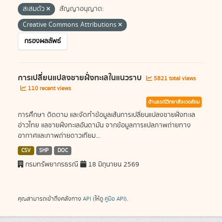
สะสมตัว
สัญญาอนุญาต:
Creative Commons Attributions
กรองผลลัพธ์
การเปลี่ยนแปลงชายฝั่งทะเลในแนวราบ
5821 total views
110 recent views
ด้านธรณีวิทยาสิ่งแวดล้อม
การศึกษา ติดตาม และจัดทำข้อมูลเส้นการเปลี่ยนแปลงชายฝั่งทะเล
อ่าวไทย แลชายฝั่งทะเลอันดามัน จากข้อมูลการแปลภาพถ่ายทาง
อากาศและภาพถ่ายดาวเทียม...
CSV
SHP
DOC
กรมทรัพยากรธรณี
18 มิถุนายน 2569
คุณสามารถเข้าถึงคลังทาง
API
(ให้ดู
คู่มือ API
).