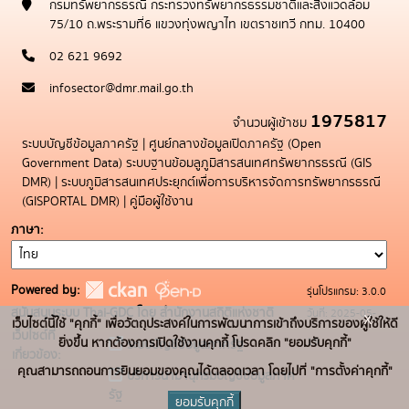
กรมทรัพยากรธรณี กระทรวงทรัพยากรธรรมชาติและสิ่งแวดล้อม
75/10 ถ.พระรามที่6 แขวงทุ่งพญาไท เขตราชเทวี กทม. 10400
02 621 9692
infosector@dmr.mail.go.th
1975817
จำนวนผู้เข้าชม
ระบบบัญชีข้อมูลภาครัฐ
|
ศูนย์กลางข้อมูลเปิดภาครัฐ (Open
Government Data)
ระบบฐานข้อมลูภูมิสารสนเทศทรัพยากรธรณี (GIS
DMR)
|
ระบบภูมิสารสนเทศประยุกต์เพื่อการบริหารจัดการทรัพยากรธรณี
(GISPORTAL DMR)
|
คู่มือผู้ใช้งาน
ภาษา
Powered by:
รุ่นโปรแกรม: 3.0.0
สนับสนุนระบบ Thai-GDC โดย สำนักงานสถิติแห่งชาติ
วันที่: 2025-05-
x
เว็บไซต์นี้ใช้ "คุกกี้" เพื่อวัตถุประสงค์ในการพัฒนาการเข้าถึงบริการของผู้ใช้ให้ดี
เว็บไซต์ที่
19
ยิ่งขึ้น หากต้องการเปิดใช้งานคุกกี้ โปรดคลิก "ยอมรับคุกกี้"
ระบบบัญชีข้อมูลภาครัฐ
เกี่ยวข้อง:
คุณสามารถถอนการยินยอมของคุณได้ตลอดเวลา โดยไปที่ "การตั้งค่าคุกกี้"
บริการนามานุกรมบัญชีข้อมูลภาค
รัฐ
ยอมรับคุกกี้