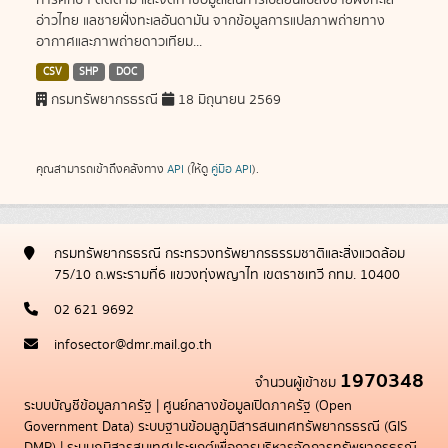
การศึกษา ติดตาม และจัดทำข้อมูลเส้นการเปลี่ยนแปลงชายฝั่งทะเล
อ่าวไทย แลชายฝั่งทะเลอันดามัน จากข้อมูลการแปลภาพถ่ายทาง
อากาศและภาพถ่ายดาวเทียม...
CSV
SHP
DOC
กรมทรัพยากรธรณี
18 มิถุนายน 2569
คุณสามารถเข้าถึงคลังทาง
API
(ให้ดู
คู่มือ API
).
กรมทรัพยากรธรณี กระทรวงทรัพยากรธรรมชาติและสิ่งแวดล้อม
75/10 ถ.พระรามที่6 แขวงทุ่งพญาไท เขตราชเทวี กทม. 10400
02 621 9692
infosector@dmr.mail.go.th
1970348
จำนวนผู้เข้าชม
ระบบบัญชีข้อมูลภาครัฐ
|
ศูนย์กลางข้อมูลเปิดภาครัฐ (Open
Government Data)
ระบบฐานข้อมลูภูมิสารสนเทศทรัพยากรธรณี (GIS