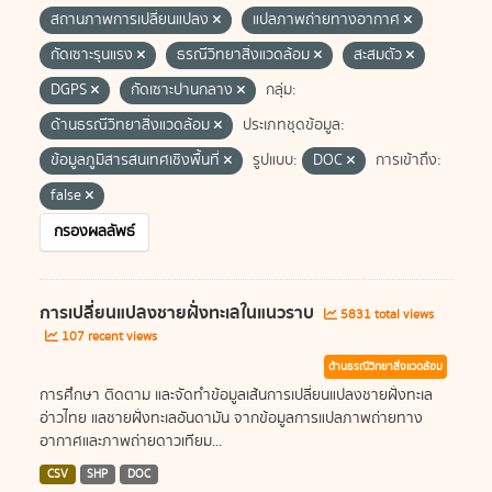
สถานภาพการเปลี่ยนแปลง
แปลภาพถ่ายทางอากาศ
กัดเซาะรุนแรง
ธรณีวิทยาสิ่งแวดล้อม
สะสมตัว
DGPS
กัดเซาะปานกลาง
กลุ่ม:
ด้านธรณีวิทยาสิ่งแวดล้อม
ประเภทชุดข้อมูล:
ข้อมูลภูมิสารสนเทศเชิงพื้นที่
รูปแบบ:
DOC
การเข้าถึง:
false
กรองผลลัพธ์
การเปลี่ยนแปลงชายฝั่งทะเลในแนวราบ
5831 total views
107 recent views
ด้านธรณีวิทยาสิ่งแวดล้อม
การศึกษา ติดตาม และจัดทำข้อมูลเส้นการเปลี่ยนแปลงชายฝั่งทะเล
อ่าวไทย แลชายฝั่งทะเลอันดามัน จากข้อมูลการแปลภาพถ่ายทาง
อากาศและภาพถ่ายดาวเทียม...
CSV
SHP
DOC