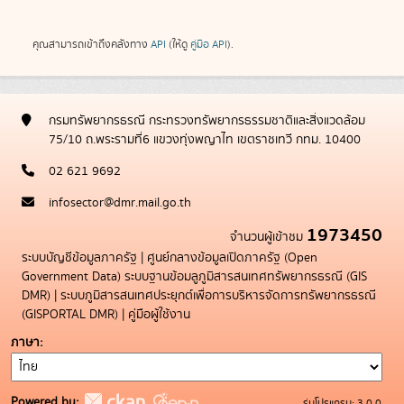
คุณสามารถเข้าถึงคลังทาง
API
(ให้ดู
คู่มือ API
).
กรมทรัพยากรธรณี กระทรวงทรัพยากรธรรมชาติและสิ่งแวดล้อม
75/10 ถ.พระรามที่6 แขวงทุ่งพญาไท เขตราชเทวี กทม. 10400
02 621 9692
infosector@dmr.mail.go.th
1973450
จำนวนผู้เข้าชม
ระบบบัญชีข้อมูลภาครัฐ
|
ศูนย์กลางข้อมูลเปิดภาครัฐ (Open
Government Data)
ระบบฐานข้อมลูภูมิสารสนเทศทรัพยากรธรณี (GIS
DMR)
|
ระบบภูมิสารสนเทศประยุกต์เพื่อการบริหารจัดการทรัพยากรธรณี
(GISPORTAL DMR)
|
คู่มือผู้ใช้งาน
ภาษา
Powered by:
รุ่นโปรแกรม: 3.0.0