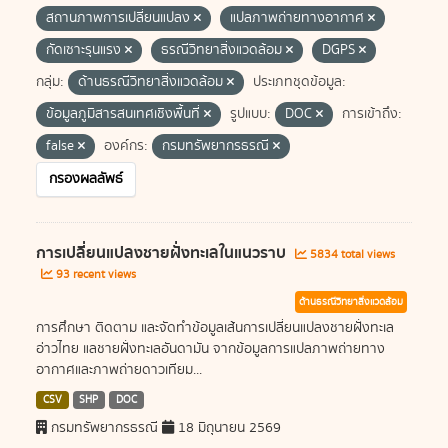
สถานภาพการเปลี่ยนแปลง
แปลภาพถ่ายทางอากาศ
กัดเซาะรุนแรง
ธรณีวิทยาสิ่งแวดล้อม
DGPS
กลุ่ม:
ด้านธรณีวิทยาสิ่งแวดล้อม
ประเภทชุดข้อมูล:
ข้อมูลภูมิสารสนเทศเชิงพื้นที่
รูปแบบ:
DOC
การเข้าถึง:
false
องค์กร:
กรมทรัพยากรธรณี
กรองผลลัพธ์
การเปลี่ยนแปลงชายฝั่งทะเลในแนวราบ
5834 total views
93 recent views
ด้านธรณีวิทยาสิ่งแวดล้อม
การศึกษา ติดตาม และจัดทำข้อมูลเส้นการเปลี่ยนแปลงชายฝั่งทะเล
อ่าวไทย แลชายฝั่งทะเลอันดามัน จากข้อมูลการแปลภาพถ่ายทาง
อากาศและภาพถ่ายดาวเทียม...
CSV
SHP
DOC
กรมทรัพยากรธรณี
18 มิถุนายน 2569