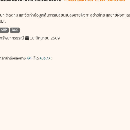
ษา ติดตาม และจัดทำข้อมูลเส้นการเปลี่ยนแปลงชายฝั่งทะเลอ่าวไทย แลชายฝั่งท
ม...
SHP
DOC
ทรัพยากรธรณี
18 มิถุนายน 2569
ารถเข้าถึงคลังทาง
API
(ให้ดู
คู่มือ API
).