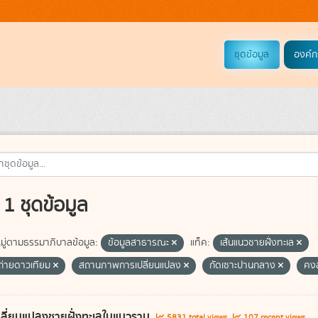
ชุดข้อมูล
องค์ก
1 ชุดข้อมูล
ู่ตามธรรมาภิบาลข้อมูล:
ข้อมูลสาธารณะ
แท็ค:
เส้นแนวชายฝั่งทะเล
่ายดาวเทียม
สถานภาพการเปลี่ยนแปลง
กัดเซาะปานกลาง
คง
ลี่ยนแปลงชายฝั่งทะเลในแนวราบ
5831 total views
107 recent views