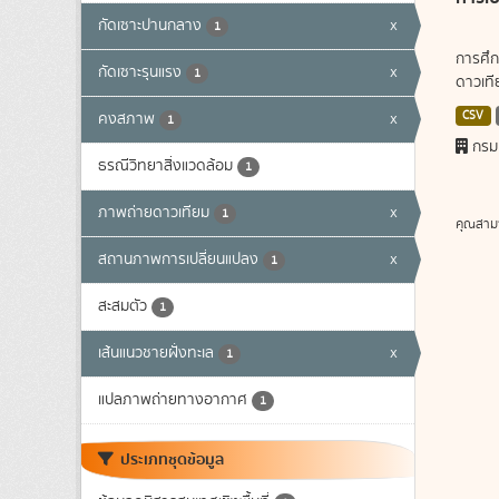
กัดเซาะปานกลาง
x
1
การศึก
กัดเซาะรุนแรง
x
1
ดาวเทีย
CSV
คงสภาพ
x
1
กรม
ธรณีวิทยาสิ่งแวดล้อม
1
ภาพถ่ายดาวเทียม
x
1
คุณสาม
สถานภาพการเปลี่ยนแปลง
x
1
สะสมตัว
1
เส้นแนวชายฝั่งทะเล
x
1
แปลภาพถ่ายทางอากาศ
1
ประเภทชุดข้อมูล