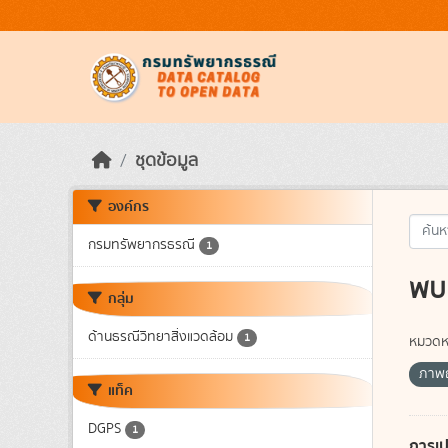
Skip to main content
ชุดข้อมูล
องค์กร
กรมทรัพยากรธรณี
1
พบ 
กลุ่ม
ด้านธรณีวิทยาสิ่งแวดล้อม
1
หมวดหม
ภาพถ
แท็ค
DGPS
1
การเป