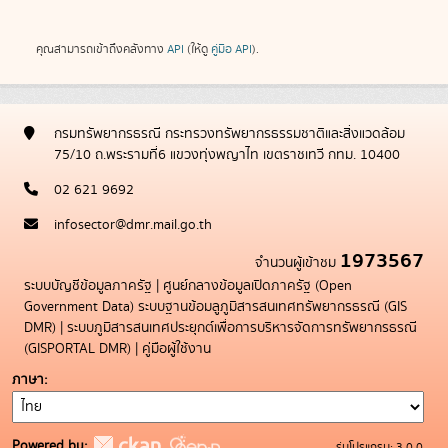
คุณสามารถเข้าถึงคลังทาง
API
(ให้ดู
คู่มือ API
).
กรมทรัพยากรธรณี กระทรวงทรัพยากรธรรมชาติและสิ่งแวดล้อม
75/10 ถ.พระรามที่6 แขวงทุ่งพญาไท เขตราชเทวี กทม. 10400
02 621 9692
infosector@dmr.mail.go.th
1973567
จำนวนผู้เข้าชม
ระบบบัญชีข้อมูลภาครัฐ
|
ศูนย์กลางข้อมูลเปิดภาครัฐ (Open
Government Data)
ระบบฐานข้อมลูภูมิสารสนเทศทรัพยากรธรณี (GIS
DMR)
|
ระบบภูมิสารสนเทศประยุกต์เพื่อการบริหารจัดการทรัพยากรธรณี
(GISPORTAL DMR)
|
คู่มือผู้ใช้งาน
ภาษา
Powered by:
รุ่นโปรแกรม: 3.0.0