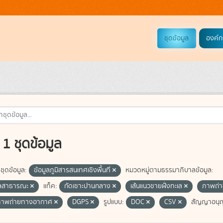
ชุดข้อมูล
องค์ก
1 ชุดข้อมูล
ชุดข้อมูล:
ข้อมูลภูมิสารสนเทศเชิงพื้นที่
หมวดหมู่ตามธรรมาภิบาลข้อมูล:
ูลสาธารณะ
แท็ค:
กัดเซาะปานกลาง
เส้นแนวชายฝั่งทะเล
ภาพถ่า
ภาพถ่ายทางอากาศ
DGPS
รูปแบบ:
DOC
CSV
สัญญาอนุ