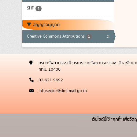
SHP
1
สัญญาอนุญาต
Creative Commons Attributions
x
1
กรมทรัพยากรธรณี กระทรวงทรัพยากรธรรมชาติและสิ่งแวด
กทม. 10400
02 621 9692
infosector@dmr.mail.go.th
เว็บไซต์นี้ใช้ "คุกกี้" เพื