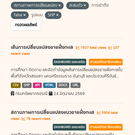
สถานภาพการเปลี่ยนแปลง
สะสมตัว
การเข้าถึง:
false
รูปแบบ:
SHP
กรองผลลัพธ์
เส้นการเปลี่ยนแปลงชายฝั่งทะเล
7507 total views
107
recent views
DASHBOARD (แดชบอร์ด)
ด้านธรณีวิทยาสิ่งแวดล้อม
การศึกษา ติดตาม และจัดทำข้อมูลเส้นการเปลี่ยนแปลงชายฝั่งทะเลใน
พื้นที่จังหวัดสงขลา นครศรีธรรมราช จันทบุรี และประจวบคีรีขันธ์...
CSV
SHP
API
HTML
DOCX
URL
กรมทรัพยากรธรณี
24 มิถุนายน 2569
สถานภาพการเปลี่ยนแปลงแนวชายฝั่งทะเล
5956 total
views
79 recent views
DASHBOARD (แดชบอร์ด)
ด้านธรณีวิทยาสิ่งแวดล้อม