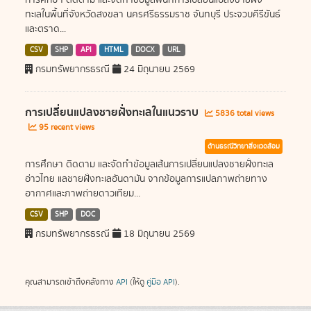
การศึกษา ติดตาม และจัดทำข้อมูลพื้นที่การเปลี่ยนแปลงชายฝั่ง
ทะเลในพื้นที่จังหวัดสงขลา นครศรีธรรมราช จันทบุรี ประจวบคีรีขันธ์
และตราด...
CSV
SHP
API
HTML
DOCX
URL
กรมทรัพยากรธรณี
24 มิถุนายน 2569
การเปลี่ยนแปลงชายฝั่งทะเลในแนวราบ
5836 total views
95 recent views
ด้านธรณีวิทยาสิ่งแวดล้อม
การศึกษา ติดตาม และจัดทำข้อมูลเส้นการเปลี่ยนแปลงชายฝั่งทะเล
อ่าวไทย แลชายฝั่งทะเลอันดามัน จากข้อมูลการแปลภาพถ่ายทาง
อากาศและภาพถ่ายดาวเทียม...
CSV
SHP
DOC
กรมทรัพยากรธรณี
18 มิถุนายน 2569
คุณสามารถเข้าถึงคลังทาง
API
(ให้ดู
คู่มือ API
).