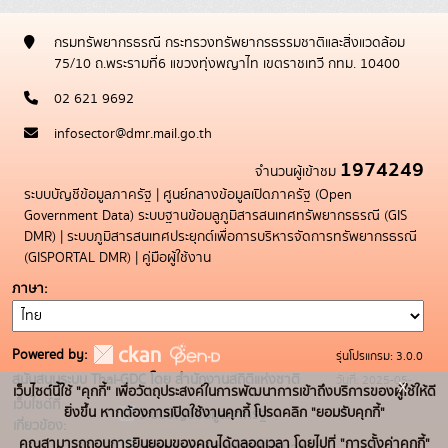
กรมทรัพยากรธรณี กระทรวงทรัพยากรธรรมชาติและสิ่งแวดล้อม
75/10 ถ.พระรามที่6 แขวงทุ่งพญาไท เขตราชเทวี กทม. 10400
02 621 9692
infosector@dmr.mail.go.th
1974249
จำนวนผู้เข้าชม
ระบบบัญชีข้อมูลภาครัฐ
|
ศูนย์กลางข้อมูลเปิดภาครัฐ (Open
Government Data)
ระบบฐานข้อมลูภูมิสารสนเทศทรัพยากรธรณี (GIS
DMR)
|
ระบบภูมิสารสนเทศประยุกต์เพื่อการบริหารจัดการทรัพยากรธรณี
(GISPORTAL DMR)
|
คู่มือผู้ใช้งาน
ภาษา
Powered by:
รุ่นโปรแกรม: 3.0.0
สนับสนุนระบบ Thai-GDC โดย สำนักงานสถิติแห่งชาติ
วันที่: 2025-05-
x
เว็บไซต์นี้ใช้ "คุกกี้" เพื่อวัตถุประสงค์ในการพัฒนาการเข้าถึงบริการของผู้ใช้ให้ดี
เว็บไซต์ที่
19
ยิ่งขึ้น หากต้องการเปิดใช้งานคุกกี้ โปรดคลิก "ยอมรับคุกกี้"
ระบบบัญชีข้อมูลภาครัฐ
เกี่ยวข้อง:
คุณสามารถถอนการยินยอมของคุณได้ตลอดเวลา โดยไปที่ "การตั้งค่าคุกกี้"