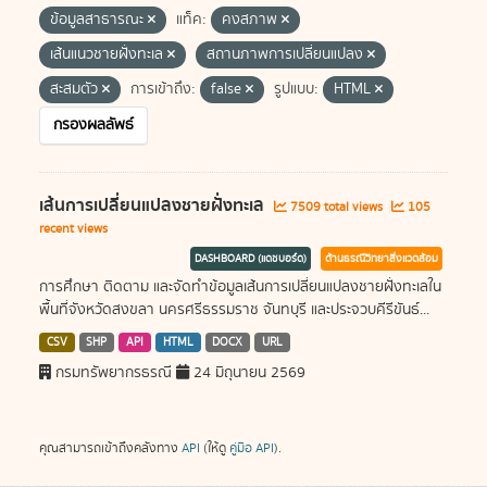
ข้อมูลสาธารณะ
แท็ค:
คงสภาพ
เส้นแนวชายฝั่งทะเล
สถานภาพการเปลี่ยนแปลง
สะสมตัว
การเข้าถึง:
false
รูปแบบ:
HTML
กรองผลลัพธ์
เส้นการเปลี่ยนแปลงชายฝั่งทะเล
7509 total views
105
recent views
DASHBOARD (แดชบอร์ด)
ด้านธรณีวิทยาสิ่งแวดล้อม
การศึกษา ติดตาม และจัดทำข้อมูลเส้นการเปลี่ยนแปลงชายฝั่งทะเลใน
พื้นที่จังหวัดสงขลา นครศรีธรรมราช จันทบุรี และประจวบคีรีขันธ์...
CSV
SHP
API
HTML
DOCX
URL
กรมทรัพยากรธรณี
24 มิถุนายน 2569
คุณสามารถเข้าถึงคลังทาง
API
(ให้ดู
คู่มือ API
).