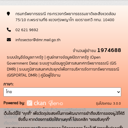
กรมทรัพยากรธรณี กระทรวงทรัพยากรธรรมชาติและสิ่งแวดล้อม
75/10 ถ.พระรามที่6 แขวงทุ่งพญาไท เขตราชเทวี กทม. 10400
02 621 9692
infosector@dmr.mail.go.th
1974688
จำนวนผู้เข้าชม
ระบบบัญชีข้อมูลภาครัฐ
|
ศูนย์กลางข้อมูลเปิดภาครัฐ (Open
Government Data)
ระบบฐานข้อมลูภูมิสารสนเทศทรัพยากรธรณี (GIS
DMR)
|
ระบบภูมิสารสนเทศประยุกต์เพื่อการบริหารจัดการทรัพยากรธรณี
(GISPORTAL DMR)
|
คู่มือผู้ใช้งาน
ภาษา
Powered by:
รุ่นโปรแกรม: 3.0.0
สนับสนุนระบบ Thai-GDC โดย สำนักงานสถิติแห่งชาติ
วันที่: 2025-05-
x
เว็บไซต์นี้ใช้ "คุกกี้" เพื่อวัตถุประสงค์ในการพัฒนาการเข้าถึงบริการของผู้ใช้ให้ดี
เว็บไซต์ที่
19
ยิ่งขึ้น หากต้องการเปิดใช้งานคุกกี้ โปรดคลิก "ยอมรับคุกกี้"
ระบบบัญชีข้อมูลภาครัฐ
เกี่ยวข้อง: