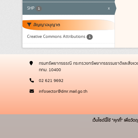
SHP
x
1
สัญญาอนุญาต
Creative Commons Attributions
1
กรมทรัพยากรธรณี กระทรวงทรัพยากรธรรมชาติและสิ่งแวด
กทม. 10400
02 621 9692
infosector@dmr.mail.go.th
เว็บไซต์นี้ใช้ "คุกกี้" เพื