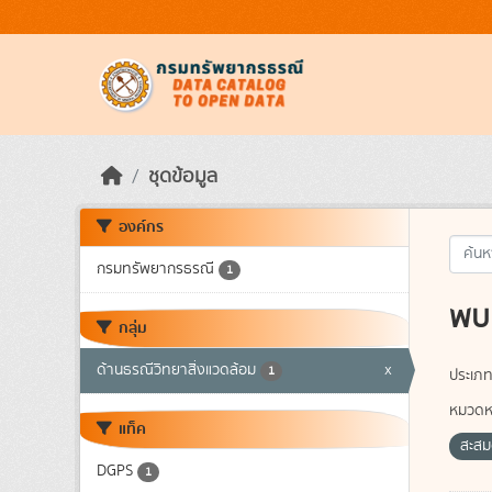
Skip to main content
ชุดข้อมูล
องค์กร
กรมทรัพยากรธรณี
1
พบ 
กลุ่ม
ด้านธรณีวิทยาสิ่งแวดล้อม
x
1
ประเภท
หมวดหม
แท็ค
สะสม
DGPS
1