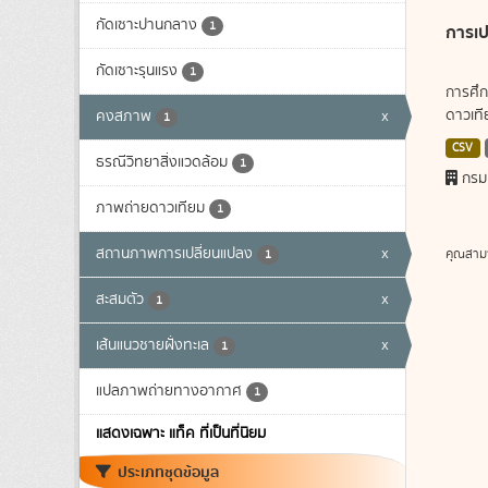
กัดเซาะปานกลาง
1
การเป
กัดเซาะรุนแรง
1
การศึก
ดาวเทีย
คงสภาพ
x
1
CSV
ธรณีวิทยาสิ่งแวดล้อม
1
กรม
ภาพถ่ายดาวเทียม
1
สถานภาพการเปลี่ยนแปลง
x
คุณสาม
1
สะสมตัว
x
1
เส้นแนวชายฝั่งทะเล
x
1
แปลภาพถ่ายทางอากาศ
1
แสดงเฉพาะ แท็ค ที่เป็นที่นิยม
ประเภทชุดข้อมูล