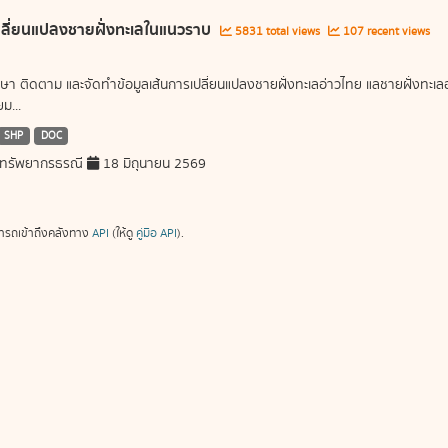
ลี่ยนแปลงชายฝั่งทะเลในแนวราบ
5831 total views
107 recent views
ษา ติดตาม และจัดทำข้อมูลเส้นการเปลี่ยนแปลงชายฝั่งทะเลอ่าวไทย แลชายฝั่งท
ม...
SHP
DOC
ทรัพยากรธรณี
18 มิถุนายน 2569
ารถเข้าถึงคลังทาง
API
(ให้ดู
คู่มือ API
).