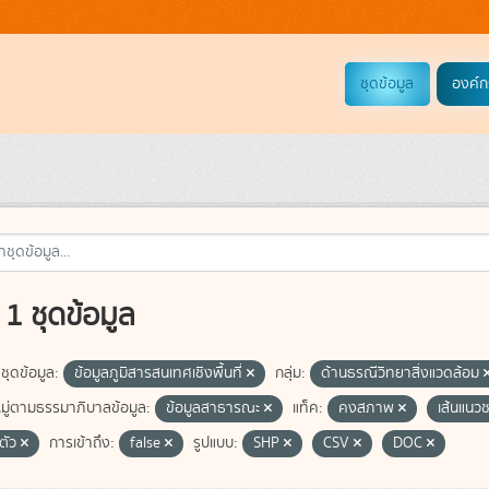
ชุดข้อมูล
องค์ก
1 ชุดข้อมูล
ชุดข้อมูล:
ข้อมูลภูมิสารสนเทศเชิงพื้นที่
กลุ่ม:
ด้านธรณีวิทยาสิ่งแวดล้อม
ู่ตามธรรมาภิบาลข้อมูล:
ข้อมูลสาธารณะ
แท็ค:
คงสภาพ
เส้นแนว
ตัว
การเข้าถึง:
false
รูปแบบ:
SHP
CSV
DOC