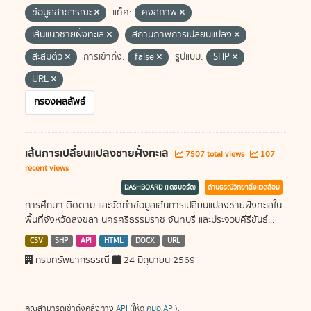
ข้อมูลสาธารณะ
แท็ค:
คงสภาพ
เส้นแนวชายฝั่งทะเล
สถานภาพการเปลี่ยนแปลง
สะสมตัว
การเข้าถึง:
false
รูปแบบ:
SHP
URL
กรองผลลัพธ์
เส้นการเปลี่ยนแปลงชายฝั่งทะเล
7507 total views
107
recent views
DASHBOARD (แดชบอร์ด)
ด้านธรณีวิทยาสิ่งแวดล้อม
การศึกษา ติดตาม และจัดทำข้อมูลเส้นการเปลี่ยนแปลงชายฝั่งทะเลใน
พื้นที่จังหวัดสงขลา นครศรีธรรมราช จันทบุรี และประจวบคีรีขันธ์...
CSV
SHP
API
HTML
DOCX
URL
กรมทรัพยากรธรณี
24 มิถุนายน 2569
คุณสามารถเข้าถึงคลังทาง
API
(ให้ดู
คู่มือ API
).