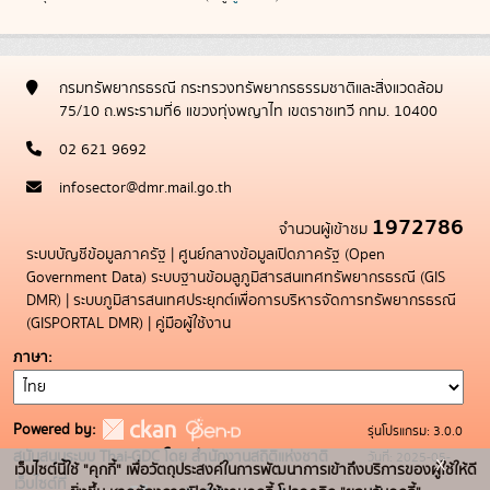
กรมทรัพยากรธรณี กระทรวงทรัพยากรธรรมชาติและสิ่งแวดล้อม
75/10 ถ.พระรามที่6 แขวงทุ่งพญาไท เขตราชเทวี กทม. 10400
02 621 9692
infosector@dmr.mail.go.th
1972786
จำนวนผู้เข้าชม
ระบบบัญชีข้อมูลภาครัฐ
|
ศูนย์กลางข้อมูลเปิดภาครัฐ (Open
Government Data)
ระบบฐานข้อมลูภูมิสารสนเทศทรัพยากรธรณี (GIS
DMR)
|
ระบบภูมิสารสนเทศประยุกต์เพื่อการบริหารจัดการทรัพยากรธรณี
(GISPORTAL DMR)
|
คู่มือผู้ใช้งาน
ภาษา
Powered by:
รุ่นโปรแกรม: 3.0.0
สนับสนุนระบบ Thai-GDC โดย สำนักงานสถิติแห่งชาติ
วันที่: 2025-05-
x
เว็บไซต์นี้ใช้ "คุกกี้" เพื่อวัตถุประสงค์ในการพัฒนาการเข้าถึงบริการของผู้ใช้ให้ดี
เว็บไซต์ที่