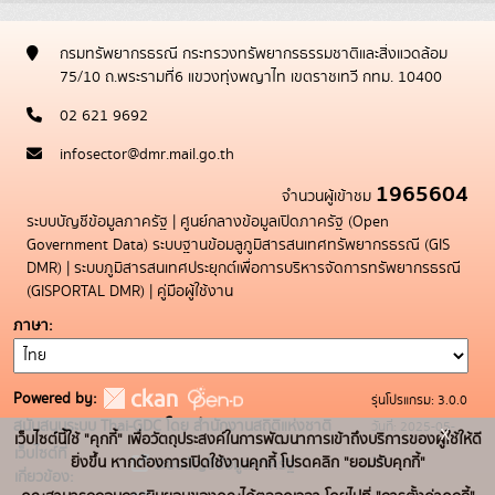
กรมทรัพยากรธรณี กระทรวงทรัพยากรธรรมชาติและสิ่งแวดล้อม
75/10 ถ.พระรามที่6 แขวงทุ่งพญาไท เขตราชเทวี กทม. 10400
02 621 9692
infosector@dmr.mail.go.th
1965604
จำนวนผู้เข้าชม
ระบบบัญชีข้อมูลภาครัฐ
|
ศูนย์กลางข้อมูลเปิดภาครัฐ (Open
Government Data)
ระบบฐานข้อมลูภูมิสารสนเทศทรัพยากรธรณี (GIS
DMR)
|
ระบบภูมิสารสนเทศประยุกต์เพื่อการบริหารจัดการทรัพยากรธรณี
(GISPORTAL DMR)
|
คู่มือผู้ใช้งาน
ภาษา
Powered by:
รุ่นโปรแกรม: 3.0.0
สนับสนุนระบบ Thai-GDC โดย สำนักงานสถิติแห่งชาติ
วันที่: 2025-05-
x
เว็บไซต์นี้ใช้ "คุกกี้" เพื่อวัตถุประสงค์ในการพัฒนาการเข้าถึงบริการของผู้ใช้ให้ดี
เว็บไซต์ที่
19
ยิ่งขึ้น หากต้องการเปิดใช้งานคุกกี้ โปรดคลิก "ยอมรับคุกกี้"
ระบบบัญชีข้อมูลภาครัฐ
เกี่ยวข้อง: