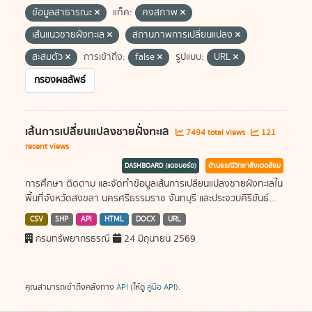
ข้อมูลสาธารณะ
แท็ค:
คงสภาพ
เส้นแนวชายฝั่งทะเล
สถานภาพการเปลี่ยนแปลง
สะสมตัว
การเข้าถึง:
false
รูปแบบ:
URL
กรองผลลัพธ์
เส้นการเปลี่ยนแปลงชายฝั่งทะเล
7494 total views
121
recent views
DASHBOARD (แดชบอร์ด)
ด้านธรณีวิทยาสิ่งแวดล้อม
การศึกษา ติดตาม และจัดทำข้อมูลเส้นการเปลี่ยนแปลงชายฝั่งทะเลใน
พื้นที่จังหวัดสงขลา นครศรีธรรมราช จันทบุรี และประจวบคีรีขันธ์...
CSV
SHP
API
HTML
DOCX
URL
กรมทรัพยากรธรณี
24 มิถุนายน 2569
คุณสามารถเข้าถึงคลังทาง
API
(ให้ดู
คู่มือ API
).