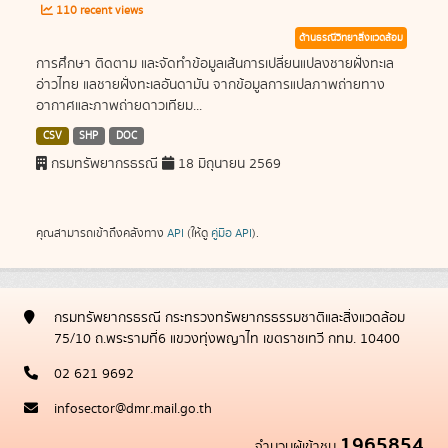
110 recent views
ด้านธรณีวิทยาสิ่งแวดล้อม
การศึกษา ติดตาม และจัดทำข้อมูลเส้นการเปลี่ยนแปลงชายฝั่งทะเล
อ่าวไทย แลชายฝั่งทะเลอันดามัน จากข้อมูลการแปลภาพถ่ายทาง
อากาศและภาพถ่ายดาวเทียม...
CSV
SHP
DOC
กรมทรัพยากรธรณี
18 มิถุนายน 2569
คุณสามารถเข้าถึงคลังทาง
API
(ให้ดู
คู่มือ API
).
กรมทรัพยากรธรณี กระทรวงทรัพยากรธรรมชาติและสิ่งแวดล้อม
75/10 ถ.พระรามที่6 แขวงทุ่งพญาไท เขตราชเทวี กทม. 10400
02 621 9692
infosector@dmr.mail.go.th
1965854
จำนวนผู้เข้าชม