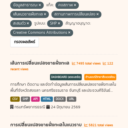
ข้อมูลสาธารณะ
แท็ค:
คงสภาพ
เส้นแนวชายฝั่งทะเล
สถานภาพการเปลี่ยนแปลง
สะสมตัว
รูปแบบ:
SHP
สัญญาอนุญาต:
Creative Commons Attributions
กรองผลลัพธ์
เส้นการเปลี่ยนแปลงชายฝั่งทะเล
7495 total views
122
recent views
DASHBOARD (แดชบอร์ด)
ด้านธรณีวิทยาสิ่งแวดล้อม
การศึกษา ติดตาม และจัดทำข้อมูลเส้นการเปลี่ยนแปลงชายฝั่งทะเลใน
พื้นที่จังหวัดสงขลา นครศรีธรรมราช จันทบุรี และประจวบคีรีขันธ์...
CSV
SHP
API
HTML
DOCX
URL
กรมทรัพยากรธรณี
24 มิถุนายน 2569
การเปลี่ยนแปลงชายฝั่งทะเลในแนวราบ
5821 total views