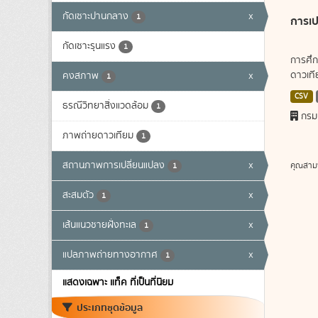
กัดเซาะปานกลาง
x
1
การเป
กัดเซาะรุนแรง
1
การศึก
ดาวเทีย
คงสภาพ
x
1
CSV
ธรณีวิทยาสิ่งแวดล้อม
1
กรม
ภาพถ่ายดาวเทียม
1
สถานภาพการเปลี่ยนแปลง
x
คุณสาม
1
สะสมตัว
x
1
เส้นแนวชายฝั่งทะเล
x
1
แปลภาพถ่ายทางอากาศ
x
1
แสดงเฉพาะ แท็ค ที่เป็นที่นิยม
ประเภทชุดข้อมูล