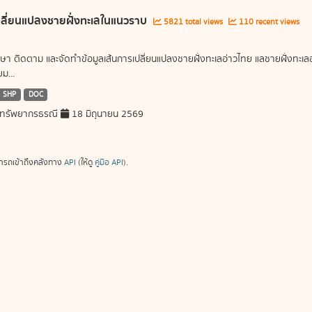
ลี่ยนแปลงชายฝั่งทะเลในแนวราบ
5821 total views
110 recent views
ษา ติดตาม และจัดทำข้อมูลเส้นการเปลี่ยนแปลงชายฝั่งทะเลอ่าวไทย แลชายฝั่งท
ม...
SHP
DOC
ทรัพยากรธรณี
18 มิถุนายน 2569
ารถเข้าถึงคลังทาง
API
(ให้ดู
คู่มือ API
).