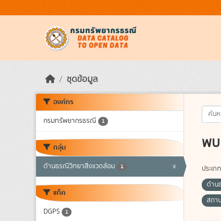
Skip to main content
ชุดข้อมูล
องค์กร
กรมทรัพยากรธรณี
1
พบ 
กลุ่ม
ด้านธรณีวิทยาสิ่งแวดล้อม
x
1
ประเภท
ด้าน
แท็ค
สถาน
DGPS
1