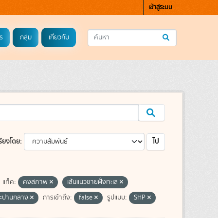
เข้าสู่ระบบ
ร
กลุ่ม
เกี่ยวกับ
ไป
รียงโดย
แท็ค:
คงสภาพ
เส้นแนวชายฝั่งทะเล
าะปานกลาง
การเข้าถึง:
false
รูปแบบ:
SHP