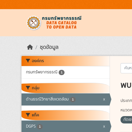
Skip to main content
ชุดข้อมูล
องค์กร
กรมทรัพยากรธรณี
1
พบ 
กลุ่ม
ด้านธรณีวิทยาสิ่งแวดล้อม
x
1
ประเภท
หมวดหม
แท็ค
กัดเ
DGPS
x
1