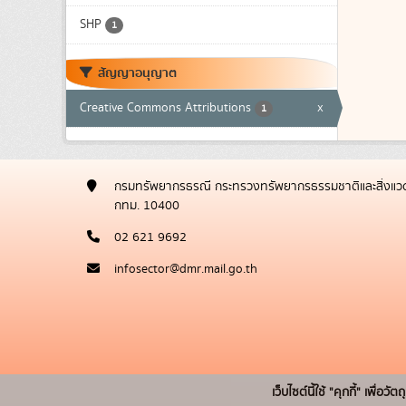
SHP
1
สัญญาอนุญาต
Creative Commons Attributions
x
1
กรมทรัพยากรธรณี กระทรวงทรัพยากรธรรมชาติและสิ่งแวด
กทม. 10400
02 621 9692
infosector@dmr.mail.go.th
เว็บไซต์นี้ใช้ "คุกกี้" เพื