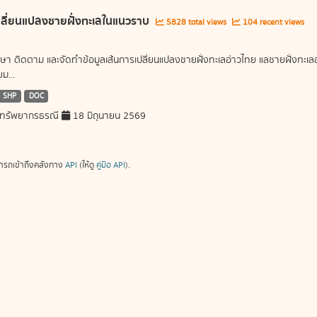
ลี่ยนแปลงชายฝั่งทะเลในแนวราบ
5828 total views
104 recent views
ษา ติดตาม และจัดทำข้อมูลเส้นการเปลี่ยนแปลงชายฝั่งทะเลอ่าวไทย แลชายฝั่งท
ม...
SHP
DOC
ทรัพยากรธรณี
18 มิถุนายน 2569
ารถเข้าถึงคลังทาง
API
(ให้ดู
คู่มือ API
).