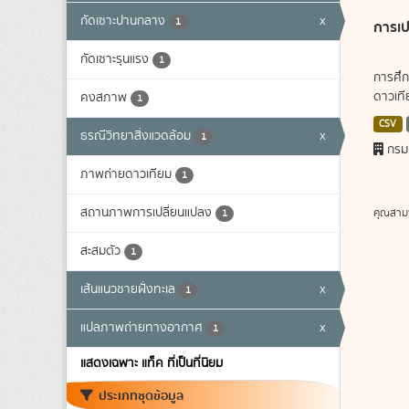
กัดเซาะปานกลาง
x
1
การเป
กัดเซาะรุนแรง
1
การศึก
ดาวเทีย
คงสภาพ
1
CSV
ธรณีวิทยาสิ่งแวดล้อม
x
1
กรม
ภาพถ่ายดาวเทียม
1
สถานภาพการเปลี่ยนแปลง
คุณสาม
1
สะสมตัว
1
เส้นแนวชายฝั่งทะเล
x
1
แปลภาพถ่ายทางอากาศ
x
1
แสดงเฉพาะ แท็ค ที่เป็นที่นิยม
ประเภทชุดข้อมูล