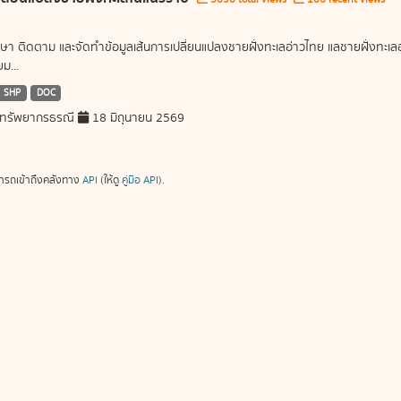
ษา ติดตาม และจัดทำข้อมูลเส้นการเปลี่ยนแปลงชายฝั่งทะเลอ่าวไทย แลชายฝั่งท
ม...
SHP
DOC
ทรัพยากรธรณี
18 มิถุนายน 2569
ารถเข้าถึงคลังทาง
API
(ให้ดู
คู่มือ API
).