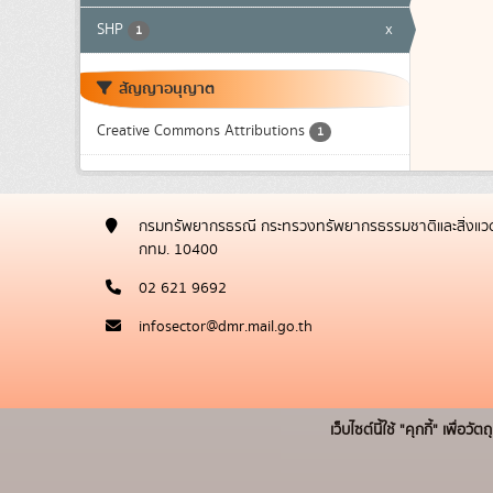
SHP
x
1
สัญญาอนุญาต
Creative Commons Attributions
1
กรมทรัพยากรธรณี กระทรวงทรัพยากรธรรมชาติและสิ่งแวด
กทม. 10400
02 621 9692
infosector@dmr.mail.go.th
เว็บไซต์นี้ใช้ "คุกกี้" เพื