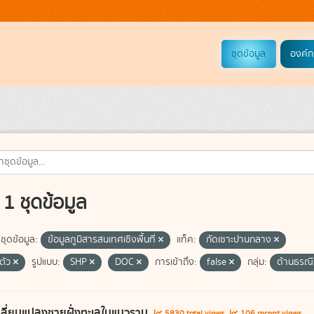
ชุดข้อมูล
องค์ก
1 ชุดข้อมูล
ชุดข้อมูล:
ข้อมูลภูมิสารสนเทศเชิงพื้นที่
แท็ค:
กัดเซาะปานกลาง
ตัว
รูปแบบ:
SHP
DOC
การเข้าถึง:
false
กลุ่ม:
ด้านธรณี
ลี่ยนแปลงชายฝั่งทะเลในแนวราบ
5830 total views
106 recent views