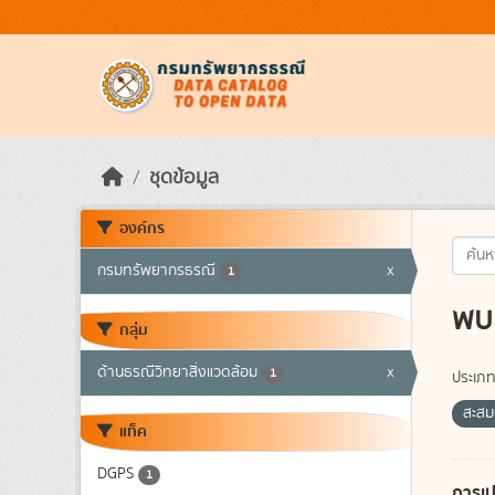
Skip to main content
ชุดข้อมูล
องค์กร
กรมทรัพยากรธรณี
x
1
พบ 
กลุ่ม
ด้านธรณีวิทยาสิ่งแวดล้อม
x
1
ประเภท
สะสม
แท็ค
DGPS
1
การเป