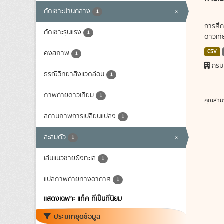
กัดเซาะปานกลาง
x
1
การศึก
กัดเซาะรุนแรง
1
ดาวเทีย
CSV
คงสภาพ
1
กรม
ธรณีวิทยาสิ่งแวดล้อม
1
ภาพถ่ายดาวเทียม
1
คุณสาม
สถานภาพการเปลี่ยนแปลง
1
สะสมตัว
x
1
เส้นแนวชายฝั่งทะเล
1
แปลภาพถ่ายทางอากาศ
1
แสดงเฉพาะ แท็ค ที่เป็นที่นิยม
ประเภทชุดข้อมูล