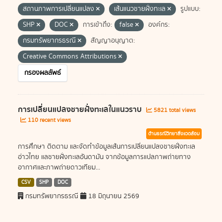
สถานภาพการเปลี่ยนแปลง
เส้นแนวชายฝั่งทะเล
รูปแบบ:
SHP
DOC
การเข้าถึง:
false
องค์กร:
กรมทรัพยากรธรณี
สัญญาอนุญาต:
Creative Commons Attributions
กรองผลลัพธ์
การเปลี่ยนแปลงชายฝั่งทะเลในแนวราบ
5821 total views
110 recent views
ด้านธรณีวิทยาสิ่งแวดล้อม
การศึกษา ติดตาม และจัดทำข้อมูลเส้นการเปลี่ยนแปลงชายฝั่งทะเล
อ่าวไทย แลชายฝั่งทะเลอันดามัน จากข้อมูลการแปลภาพถ่ายทาง
อากาศและภาพถ่ายดาวเทียม...
CSV
SHP
DOC
กรมทรัพยากรธรณี
18 มิถุนายน 2569