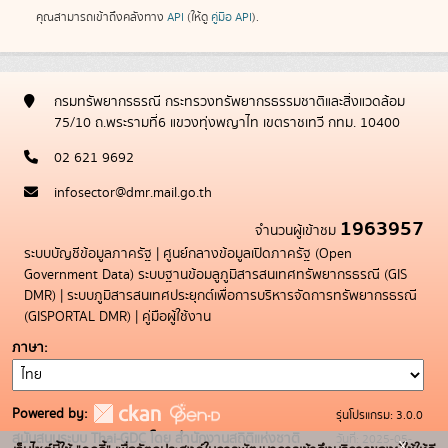
คุณสามารถเข้าถึงคลังทาง
API
(ให้ดู
คู่มือ API
).
กรมทรัพยากรธรณี กระทรวงทรัพยากรธรรมชาติและสิ่งแวดล้อม
75/10 ถ.พระรามที่6 แขวงทุ่งพญาไท เขตราชเทวี กทม. 10400
02 621 9692
infosector@dmr.mail.go.th
1963957
จำนวนผู้เข้าชม
ระบบบัญชีข้อมูลภาครัฐ
|
ศูนย์กลางข้อมูลเปิดภาครัฐ (Open
Government Data)
ระบบฐานข้อมลูภูมิสารสนเทศทรัพยากรธรณี (GIS
DMR)
|
ระบบภูมิสารสนเทศประยุกต์เพื่อการบริหารจัดการทรัพยากรธรณี
(GISPORTAL DMR)
|
คู่มือผู้ใช้งาน
ภาษา
Powered by:
รุ่นโปรแกรม: 3.0.0
สนับสนุนระบบ Thai-GDC โดย สำนักงานสถิติแห่งชาติ
วันที่: 2025-05-
x