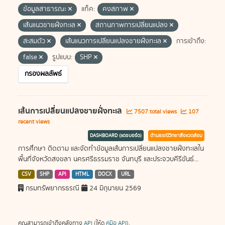
ข้อมูลสาธารณะ
แท็ค:
คงสภาพ
เส้นแนวชายฝั่งทะเล
สถานภาพการเปลี่ยนแปลง
สะสมตัว
เส้นแนวการเปลี่ยนแปลงชายฝั่งทะเล
การเข้าถึง:
false
รูปแบบ:
SHP
กรองผลลัพธ์
เส้นการเปลี่ยนแปลงชายฝั่งทะเล
7507 total views
107
recent views
DASHBOARD (แดชบอร์ด)
ด้านธรณีวิทยาสิ่งแวดล้อม
การศึกษา ติดตาม และจัดทำข้อมูลเส้นการเปลี่ยนแปลงชายฝั่งทะเลใน
พื้นที่จังหวัดสงขลา นครศรีธรรมราช จันทบุรี และประจวบคีรีขันธ์...
CSV
SHP
API
HTML
DOCX
URL
กรมทรัพยากรธรณี
24 มิถุนายน 2569
คุณสามารถเข้าถึงคลังทาง
API
(ให้ดู
คู่มือ API
).