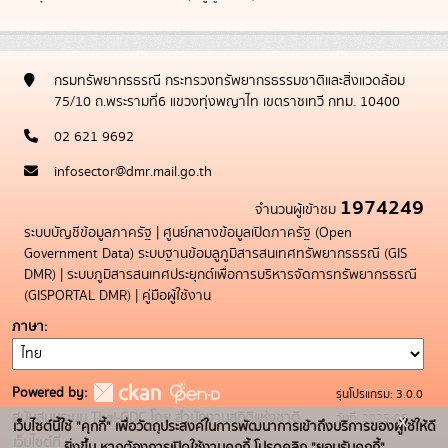
กรมทรัพยากรธรณี กระทรวงทรัพยากรธรรมชาติและสิ่งแวดล้อม
75/10 ถ.พระรามที่6 แขวงทุ่งพญาไท เขตราชเทวี กทม. 10400
02 621 9692
infosector@dmr.mail.go.th
1974249
จำนวนผู้เข้าชม
ระบบบัญชีข้อมูลภาครัฐ
|
ศูนย์กลางข้อมูลเปิดภาครัฐ (Open
Government Data)
ระบบฐานข้อมลูภูมิสารสนเทศทรัพยากรธรณี (GIS
DMR)
|
ระบบภูมิสารสนเทศประยุกต์เพื่อการบริหารจัดการทรัพยากรธรณี
(GISPORTAL DMR)
|
คู่มือผู้ใช้งาน
ภาษา
Powered by:
รุ่นโปรแกรม: 3.0.0
x
สนับสนุนระบบ Thai-GDC โดย สำนักงานสถิติแห่งชาติ
วันที่: 2025-05-
เว็บไซต์นี้ใช้ "คุกกี้" เพื่อวัตถุประสงค์ในการพัฒนาการเข้าถึงบริการของผู้ใช้ให้ดี
เว็บไซต์ที่