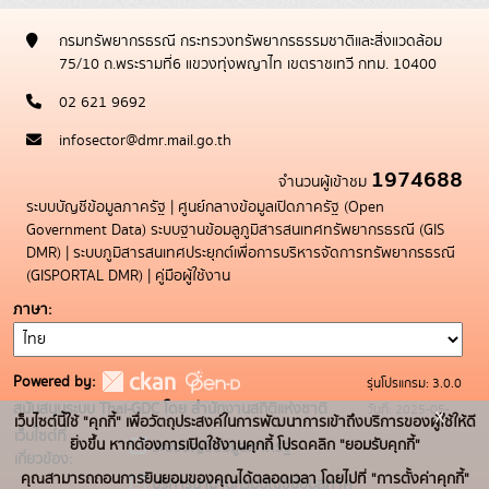
กรมทรัพยากรธรณี กระทรวงทรัพยากรธรรมชาติและสิ่งแวดล้อม
75/10 ถ.พระรามที่6 แขวงทุ่งพญาไท เขตราชเทวี กทม. 10400
02 621 9692
infosector@dmr.mail.go.th
1974688
จำนวนผู้เข้าชม
ระบบบัญชีข้อมูลภาครัฐ
|
ศูนย์กลางข้อมูลเปิดภาครัฐ (Open
Government Data)
ระบบฐานข้อมลูภูมิสารสนเทศทรัพยากรธรณี (GIS
DMR)
|
ระบบภูมิสารสนเทศประยุกต์เพื่อการบริหารจัดการทรัพยากรธรณี
(GISPORTAL DMR)
|
คู่มือผู้ใช้งาน
ภาษา
Powered by:
รุ่นโปรแกรม: 3.0.0
สนับสนุนระบบ Thai-GDC โดย สำนักงานสถิติแห่งชาติ
วันที่: 2025-05-
x
เว็บไซต์นี้ใช้ "คุกกี้" เพื่อวัตถุประสงค์ในการพัฒนาการเข้าถึงบริการของผู้ใช้ให้ดี
เว็บไซต์ที่
19
ยิ่งขึ้น หากต้องการเปิดใช้งานคุกกี้ โปรดคลิก "ยอมรับคุกกี้"
ระบบบัญชีข้อมูลภาครัฐ
เกี่ยวข้อง:
คุณสามารถถอนการยินยอมของคุณได้ตลอดเวลา โดยไปที่ "การตั้งค่าคุกกี้"
บริการนามานุกรมบัญชีข้อมูลภาค