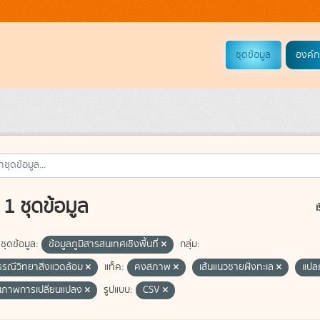
ชุดข้อมูล
องค์ก
1 ชุดข้อมูล
เ
ชุดข้อมูล:
ข้อมูลภูมิสารสนเทศเชิงพื้นที่
กลุ่ม:
ธรณีวิทยาสิ่งแวดล้อม
แท็ค:
คงสภาพ
เส้นแนวชายฝั่งทะเล
แปล
ภาพการเปลี่ยนแปลง
รูปแบบ:
CSV