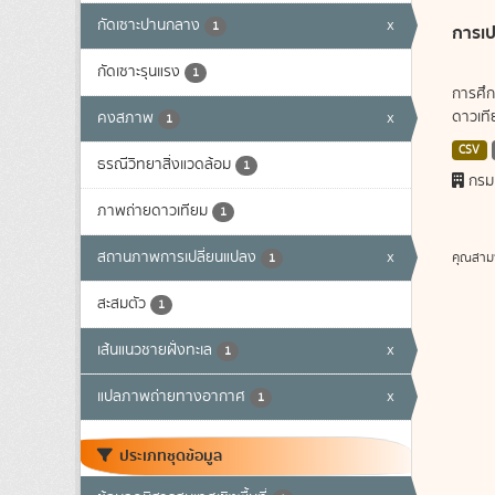
กัดเซาะปานกลาง
x
1
การเป
กัดเซาะรุนแรง
1
การศึก
ดาวเทีย
คงสภาพ
x
1
CSV
ธรณีวิทยาสิ่งแวดล้อม
1
กรม
ภาพถ่ายดาวเทียม
1
สถานภาพการเปลี่ยนแปลง
x
คุณสาม
1
สะสมตัว
1
เส้นแนวชายฝั่งทะเล
x
1
แปลภาพถ่ายทางอากาศ
x
1
ประเภทชุดข้อมูล