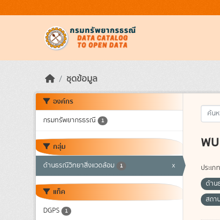
Skip to main content
ชุดข้อมูล
องค์กร
กรมทรัพยากรธรณี
1
พบ 
กลุ่ม
ด้านธรณีวิทยาสิ่งแวดล้อม
x
1
ประเภท
ด้าน
แท็ค
สถาน
DGPS
1