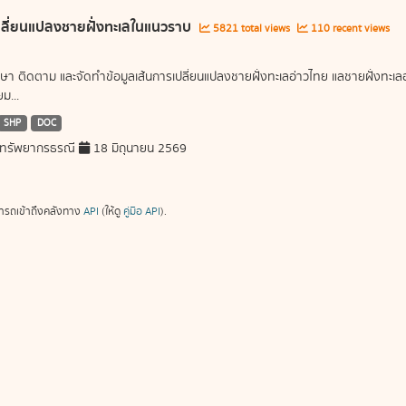
ลี่ยนแปลงชายฝั่งทะเลในแนวราบ
5821 total views
110 recent views
ษา ติดตาม และจัดทำข้อมูลเส้นการเปลี่ยนแปลงชายฝั่งทะเลอ่าวไทย แลชายฝั่งท
ม...
SHP
DOC
ทรัพยากรธรณี
18 มิถุนายน 2569
ารถเข้าถึงคลังทาง
API
(ให้ดู
คู่มือ API
).